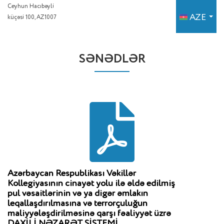
Ceyhun Hacıbəyli
AZE
küçəsi 100, AZ1007
SƏNƏDLƏR
Azərbaycan Respublikası Vəkillər
Kollegiyasının cinayət yolu ilə əldə edilmiş
pul vəsaitlərinin və ya digər əmlakın
leqallaşdırılmasına və terrorçuluğun
maliyyələşdirilməsinə qarşı fəaliyyət üzrə
DAXİLİ NƏZARƏT SİSTEMİ