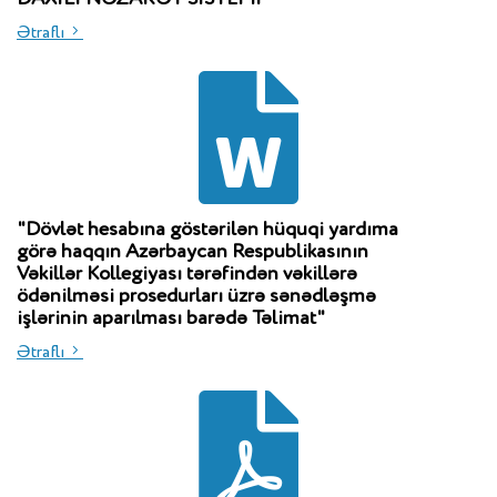
Ətraflı
"Dövlət hesabına göstərilən hüquqi yardıma
görə haqqın Azərbaycan Respublikasının
Vəkillər Kollegiyası tərəfindən vəkillərə
ödənilməsi prosedurları üzrə sənədləşmə
işlərinin aparılması barədə Təlimat"
Ətraflı