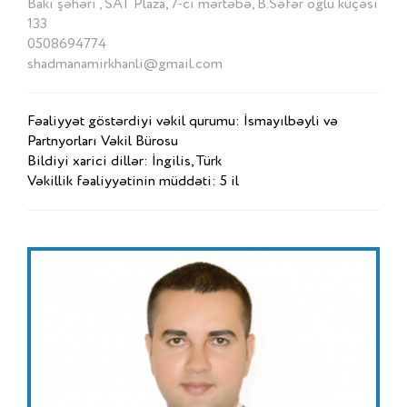
Bakı şəhəri , SAT Plaza, 7-ci mərtəbə, B.Səfər oğlu küçəsi
133
0508694774
shadmanamirkhanli@gmail.com
Fəaliyyət göstərdiyi vəkil qurumu: İsmayılbəyli və
Partnyorları Vəkil Bürosu
Bildiyi xarici dillər: İngilis, Türk
Vəkillik fəaliyyətinin müddəti: 5 il