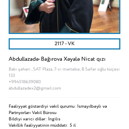
2117 - VK
Abdullazadə-Bağırova Xəyalə Nicat qızı
Bakı şəhəri , SAT Plaza, 7-ci mərtəbə, B.Səfər oğlu küçəsi
133
+994518639080
abdullazadex2@gmail.com
Fəaliyyət göstərdiyi vəkil qurumu: İsmayılbəyli və
Partnyorları Vəkil Bürosu
Bildiyi xarici dillər: İngilis
Vəkillik fəaliyyətinin müddəti: 5 il