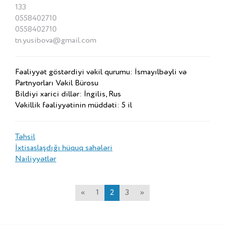
133
0558402710
0558402710
tn.yusibova@gmail.com
Fəaliyyət göstərdiyi vəkil qurumu: İsmayılbəyli və
Partnyorları Vəkil Bürosu
Bildiyi xarici dillər: İngilis, Rus
Vəkillik fəaliyyətinin müddəti: 5 il
Təhsil
İxtisaslaşdığı hüquq sahələri
Nailiyyətlər
«
1
2
3
»