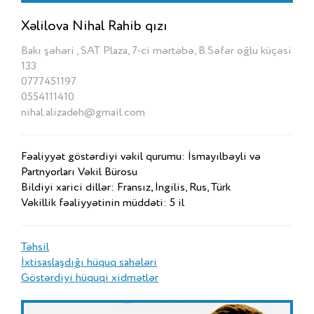
Xəlilova Nihal Rahib qızı
Bakı şəhəri , SAT Plaza, 7-ci mərtəbə, B.Səfər oğlu küçəsi
133
0777451197
0554111410
nihal.alizadeh@gmail.com
Fəaliyyət göstərdiyi vəkil qurumu: İsmayılbəyli və
Partnyorları Vəkil Bürosu
Bildiyi xarici dillər: Fransız, İngilis, Rus, Türk
Vəkillik fəaliyyətinin müddəti: 5 il
Təhsil
İxtisaslaşdığı hüquq sahələri
Göstərdiyi hüquqi xidmətlər