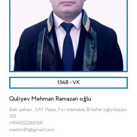
1548 - VK
Quliyev Mehman Ramazan oğlu
Bakı şəhəri , SAT Plaza, 7-ci mərtəbə, B.Səfər oğlu küçəsi
133
+994552240159
mehmi81@gmail.com