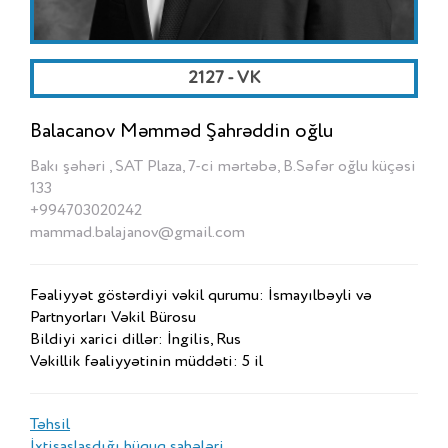
2127 - VK
Balacanov Məmməd Şahrəddin oğlu
Bakı şəhəri , SAT Plaza, 7-ci mərtəbə, B.Səfər oğlu küçəsi
133
+994703020242
mammad.balajanov@gmail.com
Fəaliyyət göstərdiyi vəkil qurumu: İsmayılbəyli və
Partnyorları Vəkil Bürosu
Bildiyi xarici dillər: İngilis, Rus
Vəkillik fəaliyyətinin müddəti: 5 il
Təhsil
İxtisaslaşdığı hüquq sahələri