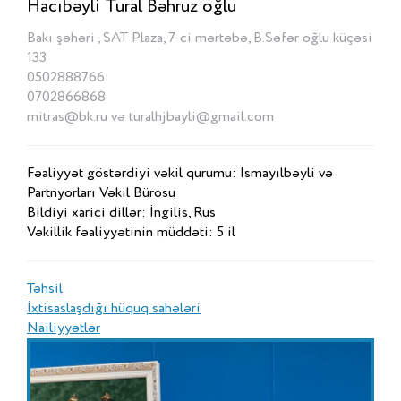
Hacıbəyli Tural Bəhruz oğlu
Bakı şəhəri , SAT Plaza, 7-ci mərtəbə, B.Səfər oğlu küçəsi
133
0502888766
0702866868
mitras@bk.ru və turalhjbayli@gmail.com
Fəaliyyət göstərdiyi vəkil qurumu: İsmayılbəyli və
Partnyorları Vəkil Bürosu
Bildiyi xarici dillər: İngilis, Rus
Vəkillik fəaliyyətinin müddəti: 5 il
Təhsil
İxtisaslaşdığı hüquq sahələri
Nailiyyətlər