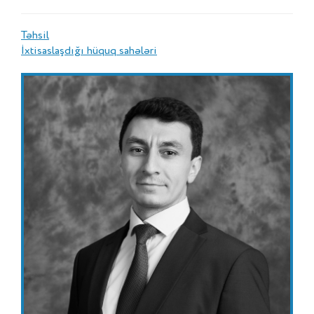
Təhsil
İxtisaslaşdığı hüquq sahələri