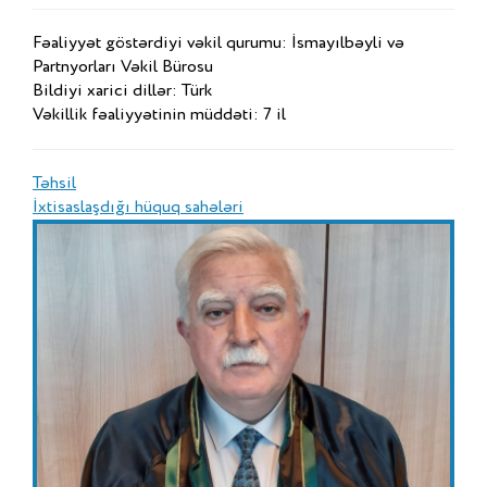
Fəaliyyət göstərdiyi vəkil qurumu: İsmayılbəyli və
Partnyorları Vəkil Bürosu
Bildiyi xarici dillər: Türk
Vəkillik fəaliyyətinin müddəti: 7 il
Təhsil
İxtisaslaşdığı hüquq sahələri