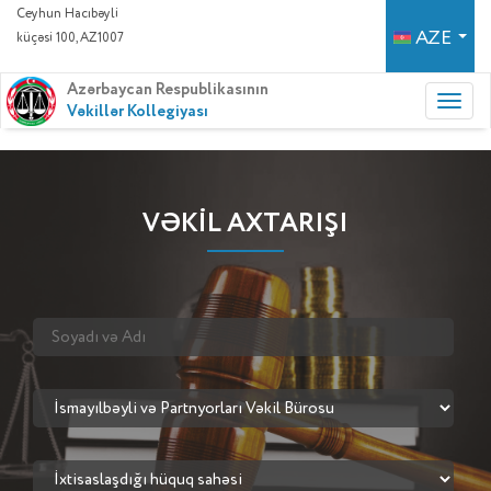
Ceyhun Hacıbəyli
AZE
küçəsi 100, AZ1007
Azərbaycan Respublikasının
Vəkillər Kollegiyası
VƏKİL AXTARIŞI