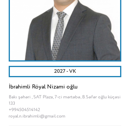
2027 - VK
İbrahimli Röyal Nizami oğlu
Bakı şəhəri , SAT Plaza, 7-ci mərtəbə, B.Səfər oğlu küçəsi
133
+994504514142
royal.n.ibrahimli@gmail.com