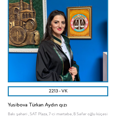
2213 - VK
Yusibova Türkan Aydın qızı
Bakı şəhəri , SAT Plaza, 7-ci mərtəbə, B.Səfər oğlu küçəsi