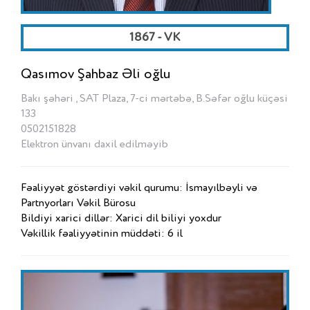
1867 - VK
Qasımov Şahbaz Əli oğlu
Bakı şəhəri , SAT Plaza, 7-ci mərtəbə, B.Səfər oğlu küçəsi
133
0502151828
Elektron ünvanı daxil edilməyib
Fəaliyyət göstərdiyi vəkil qurumu: İsmayılbəyli və
Partnyorları Vəkil Bürosu
Bildiyi xarici dillər: Xarici dil biliyi yoxdur
Vəkillik fəaliyyətinin müddəti: 6 il