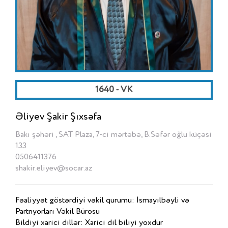
1640 - VK
Əliyev Şakir Şıxsəfa
Bakı şəhəri , SAT Plaza, 7-ci mərtəbə, B.Səfər oğlu küçəsi
133
0506411376
shakir.eliyev@socar.az
Fəaliyyət göstərdiyi vəkil qurumu: İsmayılbəyli və
Partnyorları Vəkil Bürosu
Bildiyi xarici dillər: Xarici dil biliyi yoxdur