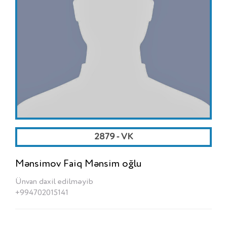
2879 - VK
Mənsimov Faiq Mənsim oğlu
Ünvan daxil edilməyib
+994702015141