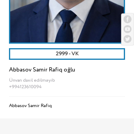
2999 - VK
Abbasov Samir Rafiq oğlu
Ünvan daxil edilməyib
+994123610094
Abbasov Samir Rafiq