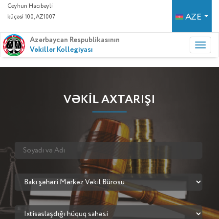
Ceyhun Hacıbəyli
AZE
küçəsi 100, AZ1007
Azərbaycan Respublikasının
Vəkillər Kollegiyası
VƏKİL AXTARIŞI