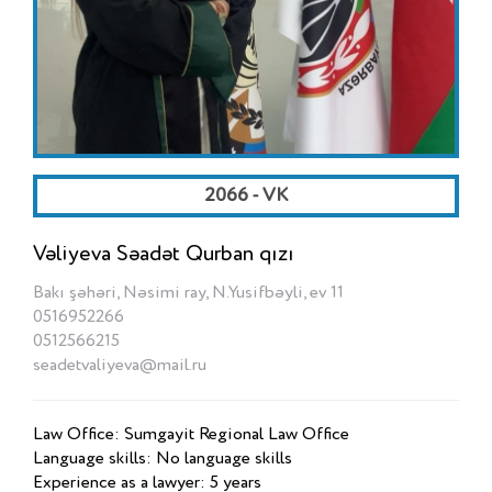
2066 - VK
Vəliyeva Səadət Qurban qızı
Bakı şəhəri, Nəsimi ray, N.Yusifbəyli, ev 11
0516952266
0512566215
seadetvaliyeva@mail.ru
Law Office: Sumgayit Regional Law Office
Language skills: No language skills
Experience as a lawyer: 5 years