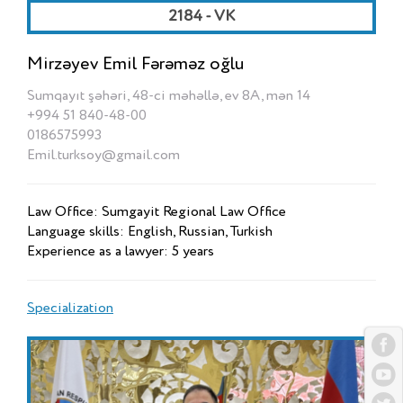
2184 - VK
Mirzəyev Emil Fərəməz oğlu
Sumqayıt şəhəri, 48-ci məhəllə, ev 8A, mən 14
+994 51 840-48-00
0186575993
Emil.turksoy@gmail.com
Law Office: Sumgayit Regional Law Office
Language skills: English, Russian, Turkish
Experience as a lawyer: 5 years
Specialization