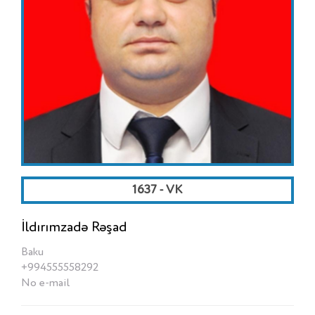
1637 - VK
İldırımzadə Rəşad
Baku
+994555558292
No e-mail