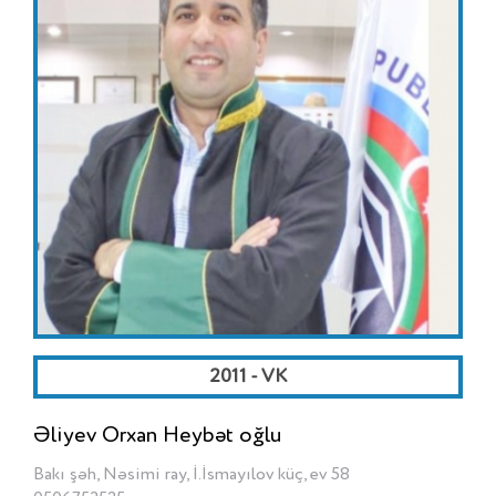
2011 - VK
Əliyev Orxan Heybət oğlu
Bakı şəh, Nəsimi ray, İ.İsmayılov küç, ev 58