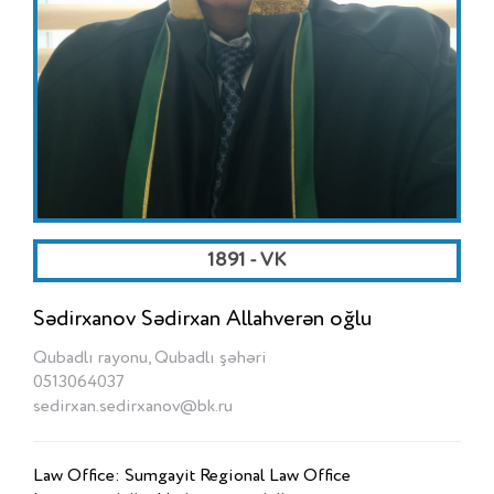
1891 - VK
Sədirxanov Sədirxan Allahverən oğlu
Qubadlı rayonu, Qubadlı şəhəri
0513064037
sedirxan.sedirxanov@bk.ru
Law Office: Sumgayit Regional Law Office