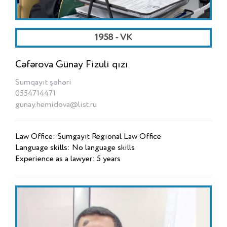
1958 - VK
Cəfərova Günay Fizuli qızı
Sumqayıt şəhəri
0554714471
gunay.hemidova@list.ru
Law Office: Sumgayit Regional Law Office
Language skills: No language skills
Experience as a lawyer: 5 years