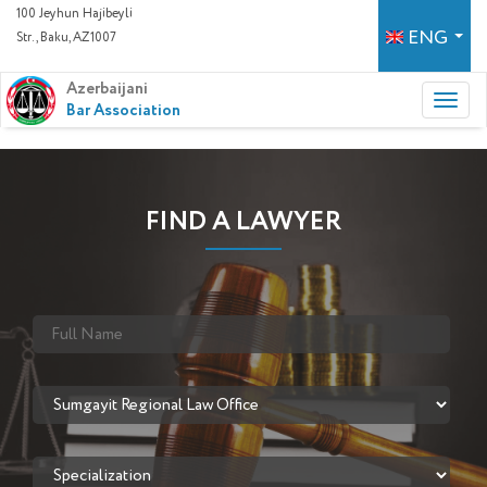
100 Jeyhun Hajibeyli
ENG
Str., Baku, AZ1007
Azerbaijani
Bar Association
FIND A LAWYER