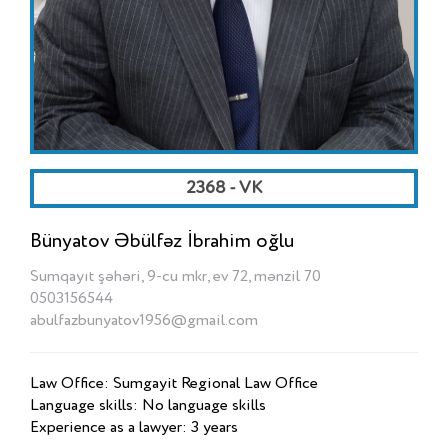
2368 - VK
Bünyatov Əbülfəz İbrahim oğlu
Sumqayıt şəhəri, 9-cu mkr, ev 72, mənzil 70
0503156544
abulfazbunyatov1956@gmail.com
Law Office: Sumgayit Regional Law Office
Language skills: No language skills
Experience as a lawyer: 3 years