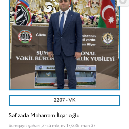
2207 - VK
Səfizadə Məhərrəm İlqar oğlu
Sumqayıt şəhəri, 3-cü mkr, ev 17/33b, mən 37