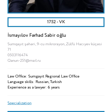
1752 - VK
İsmayılov Fərhad Sabir oğlu
Sumqayıt şəhəri, 9-cu mikrorayon, Zülfü Hacıyev küçəsi
71
0503116474
Qanun-251@mail.ru
Law Office: Sumgayit Regional Law Office
Language skills: Russian, Turkish
Experience as a lawyer: 6 years
Specialization