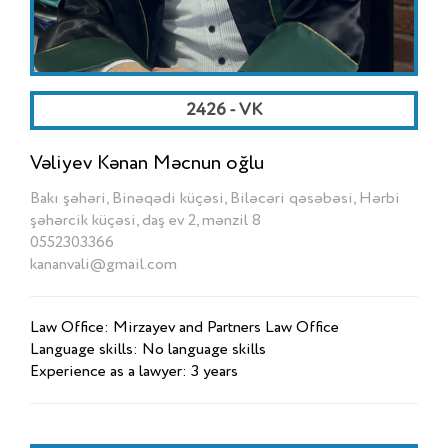
2426 - VK
Vəliyev Kənan Məcnun oğlu
Bakı şəhəri, Binəqədi küçəsi, Biləcəri qəsəbəsi, Hərbi
şəhərcik küçəsi, daş ev 2, mənzil 8
0552303366
kananvali@gmail.com
Law Office: Mirzayev and Partners Law Office
Language skills: No language skills
Experience as a lawyer: 3 years