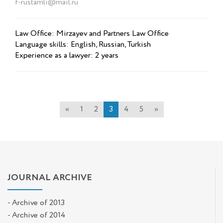
f-rustamli@mail.ru
Law Office: Mirzayev and Partners Law Office
Language skills: English, Russian, Turkish
Experience as a lawyer: 2 years
«
1
2
3
4
5
»
JOURNAL ARCHIVE
- Archive of 2013
- Archive of 2014