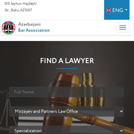
100 Jeyhun Hajibeyli
ENG
Str., Baku, AZ1007
Azerbaijani
Bar Association
FIND A LAWYER