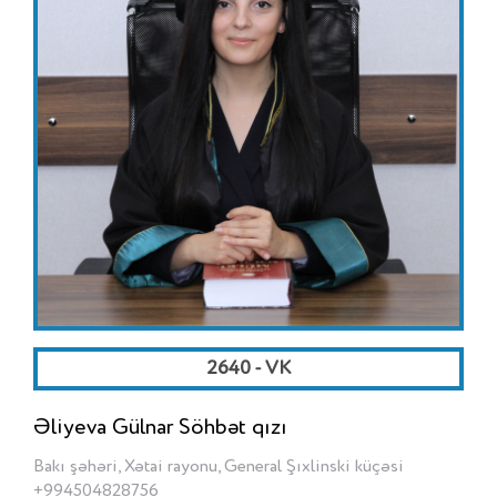
2640 - VK
Əliyeva Gülnar Söhbət qızı
Bakı şəhəri, Xətai rayonu, General Şıxlinski küçəsi
+994504828756