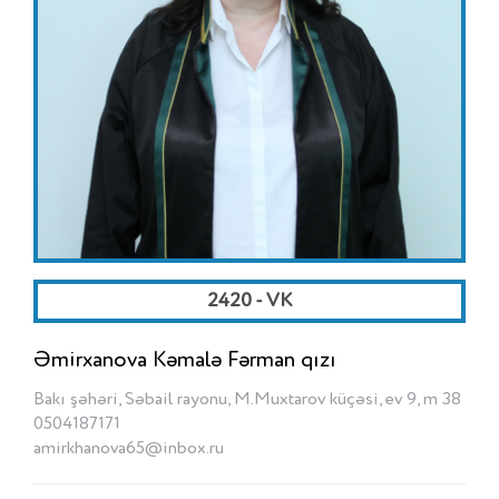
2420 - VK
Əmirxanova Kəmalə Fərman qızı
Bakı şəhəri, Səbail rayonu, M.Muxtarov küçəsi, ev 9, m 38
0504187171
amirkhanova65@inbox.ru