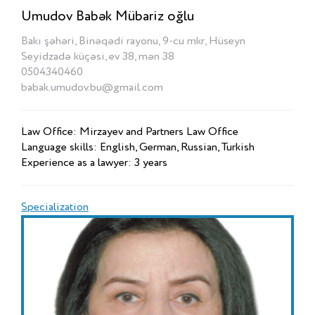
Umudov Babək Mübariz oğlu
Bakı şəhəri, Binəqədi rayonu, 9-cu mkr, Hüseyn
Seyidzadə küçəsi, ev 38, mən 38
0504340460
babak.umudov.bu@gmail.com
Law Office: Mirzayev and Partners Law Office
Language skills: English, German, Russian, Turkish
Experience as a lawyer: 3 years
Specialization