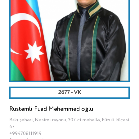
2677 - VK
Rüstəmli Fuad Məhəmməd oğlu
Bakı şəhəri, Nəsimi rayonu, 307-ci məhəllə, Füzuli küçəsi
47
+994708111919