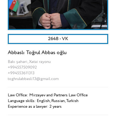
2648 - VK
Abbaslı Toğrul Abbas oğlu
Bakı şəhəri, Xətai rayonu
+994557509092
+994553611313
toghrulabbasli13@gmail.com
Law Office: Mirzayev and Partners Law Office
Language skills: English, Russian, Turkish
Experience as a lawyer: 2 years