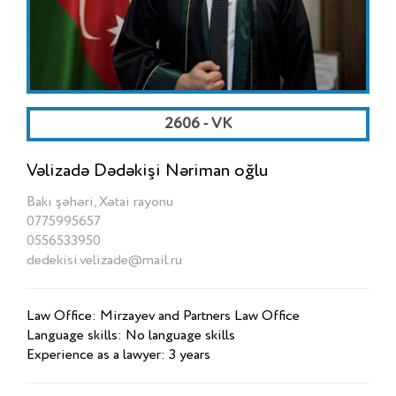
2606 - VK
Vəlizadə Dədəkişi Nəriman oğlu
Bakı şəhəri, Xətai rayonu
0775995657
0556533950
dedekisi.velizade@mail.ru
Law Office: Mirzayev and Partners Law Office
Language skills: No language skills
Experience as a lawyer: 3 years