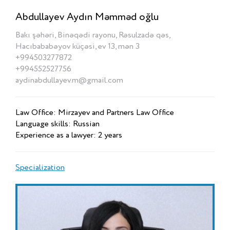
Abdullayev Aydın Məmməd oğlu
Bakı şəhəri, Binəqədi rayonu, Rəsulzadə qəs,
Hacıbababəyov küçəsi, ev 13, mən 3
+994503277872
+994552527756
aydinabdullayev.m@gmail.com
Law Office: Mirzayev and Partners Law Office
Language skills: Russian
Experience as a lawyer: 2 years
Specialization