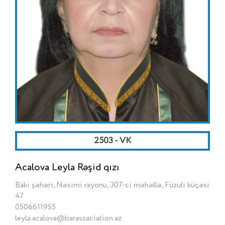
2503 - VK
Acalova Leyla Rəşid qızı
Bakı şəhəri, Nəsimi rayonu, 307-ci məhəllə, Füzuli küçəsi
47
0506611955
leyla.acalova@barassaciation.az