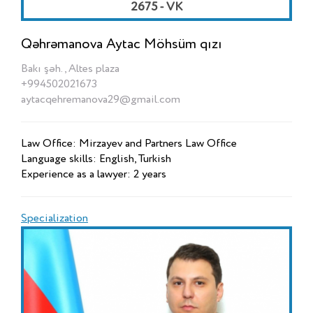
2675 - VK
Qəhrəmanova Aytac Möhsüm qızı
Bakı şəh., Altes plaza
+994502021673
aytacqehremanova29@gmail.com
Law Office: Mirzayev and Partners Law Office
Language skills: English, Turkish
Experience as a lawyer: 2 years
Specialization