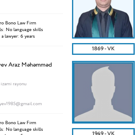
Pro Bono Law Firm
ls: No language skills
 a lawyer: 6 years
1869 - VK
iyev Araz Məhəmməd
Nizami rayonu
diyev1985@gmail.com
Pro Bono Law Firm
ls: No language skills
1949 - VK