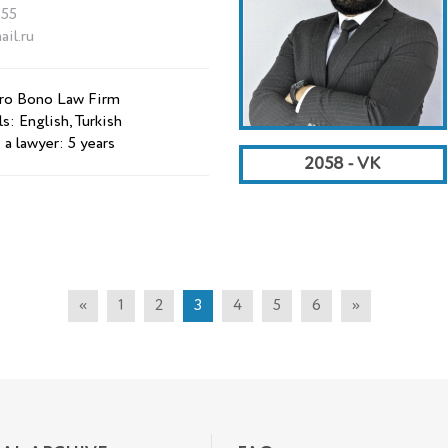
55
il.ru
Pro Bono Law Firm
s: English, Turkish
 a lawyer: 5 years
2058 - VK
«
1
2
3
4
5
6
»