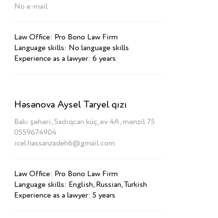
No e-mail
Law Office: Pro Bono Law Firm
Language skills: No language skills
Experience as a lawyer: 6 years
Həsənova Aysel Taryel qızı
Bakı şəhəri, Sadıqcan küç, ev 4A, mənzil 75
0559674904
icel.hassanzadeh6@gmail.com
Law Office: Pro Bono Law Firm
Language skills: English, Russian, Turkish
Experience as a lawyer: 5 years