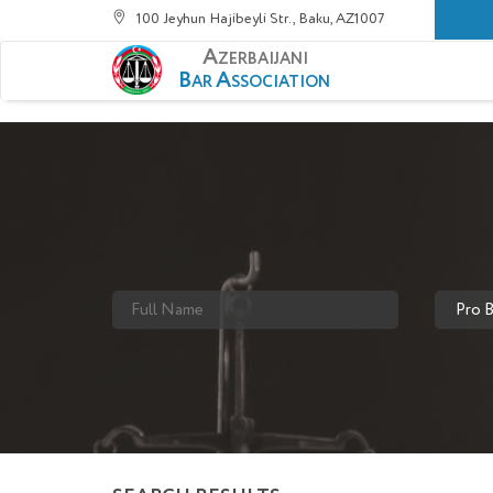
100 Jeyhun Hajibeyli Str., Baku, AZ1007
A
ZERBAIJANI
B
A
AR
SSOCIATION