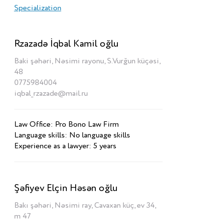
Specialization
Rzazadə İqbal Kamil oğlu
Baki şəhəri, Nəsimi rayonu, S.Vurğun küçəsi,
48
0775984004
iqbal_rzazade@mail.ru
Law Office: Pro Bono Law Firm
Language skills: No language skills
Experience as a lawyer: 5 years
Şəfiyev Elçin Həsən oğlu
Bakı şəhəri, Nəsimi ray, Cavaxan küç, ev 34,
m 47