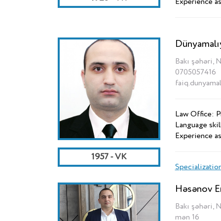
Experience as
Dünyamalı
Bakı şəhəri, 
0705057416
faiq.dunyama
Law Office: 
Language skil
Experience as
1957 - VK
Specializatio
Həsənov E
Bakı şəhəri, 
mən 16