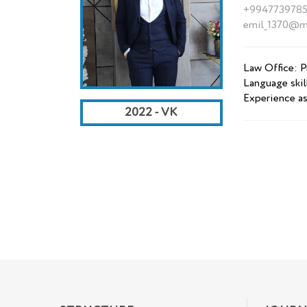
+9947739785
emil_1370@ma
Law Office: 
Language skill
Experience as
2022 - VK