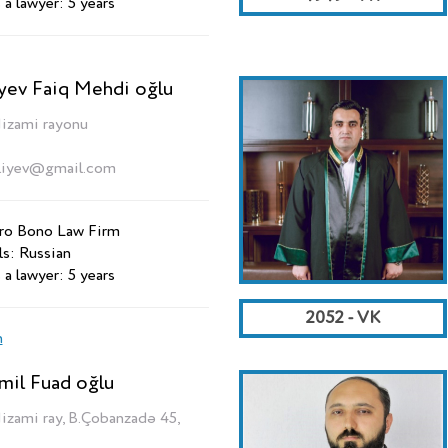
 a lawyer: 5 years
yev Faiq Mehdi oğlu
Nizami rayonu
liyev@gmail.com
Pro Bono Law Firm
ls: Russian
 a lawyer: 5 years
2052 - VK
n
mil Fuad oğlu
Nizami ray, B.Çobanzadə 45,