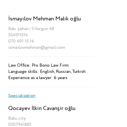
İsmayılov Mehman Malik oğlu
Bakı şəhəri, S.Vurgun 48
554911514
070 491 15 14
ismailovmehman@gmail.com
Law Office: Pro Bono Law Firm
Language skills: English, Russian, Turkish
Experience as a lawyer: 6 years
Specialization
Qocayev İlkin Cavanşir oğlu
Baku city
0507941881