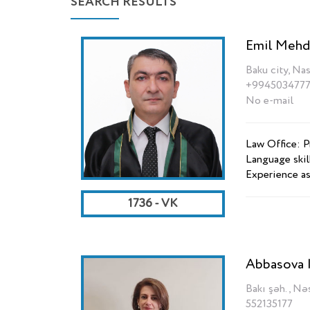
SEARCH RESULTS
Emil Mehd
Baku city, Nas
+994503477
No e-mail
Law Office: 
Language skil
Experience as
1736 - VK
Abbasova 
Bakı şəh., Nə
552135177