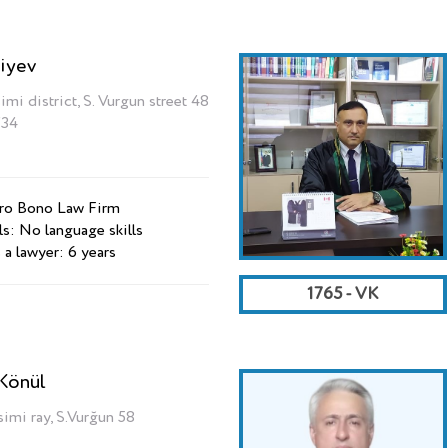
iyev
imi district, S. Vurgun street 48
734
Pro Bono Law Firm
ls: No language skills
 a lawyer: 6 years
1765 - VK
Könül
simi ray, S.Vurğun 58