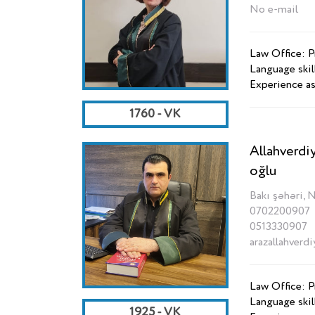
No e-mail
Law Office: 
Language skil
Experience as
1760 - VK
Allahverd
oğlu
Bakı şəhəri, 
0702200907
0513330907
arazallahver
Law Office: 
Language skil
1925 - VK