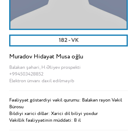
182 - VK
Muradov Hidayət Musa oğlu
Balakən şəhəri, H.Əliyev prospekti
+994503428852
Elektron ünvanı daxil edilməyib
Fəaliyyət göstərdiyi vəkil qurumu: Balakən rayon Vəkil
Bürosu
Bildiyi xarici dillər: Xarici dil biliyi yoxdur
Vəkillik fəaliyyətinin müddəti: 8 il