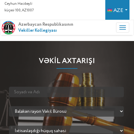
Ceyhun Hacıbəyli
AZE
küçəsi 100, AZ1007
Azərbaycan Respublikasının
Vəkillər Kollegiyası
VƏKİL AXTARIŞI