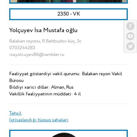
2350 - VK
Yolçuyev İsa Mustafa oğlu
Balakən rayonu, R.Behbudov küç, 3c
0703244283
isayolcuyev86@rambler.ru
Fəaliyyət göstərdiyi vəkil qurumu: Balakən rayon Vəkil
Bürosu
Bildiyi xarici dillər: Alman, Rus
Vəkillik fəaliyyətinin müddəti: 4 il
Təhsil
İxtisaslaşdığı hüquq sahələri