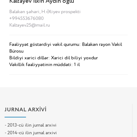
Kaltayev İlkin Aydın oğlu
Balakən şəhəri, H.Əliyev prospekti
+994553676080
Kaltayev25@mail.ru
Fəaliyyət göstərdiyi vəkil qurumu: Balakən rayon Vəkil
Bürosu
Bildiyi xarici dillər: Xarici dil biliyi yoxdur
Vəkillik fəaliyyətinin müddəti: 1 il
JURNAL ARXİVİ
- 2013-cü ilin jurnal arxivi
- 2014-cü ilin jurnal arxivi