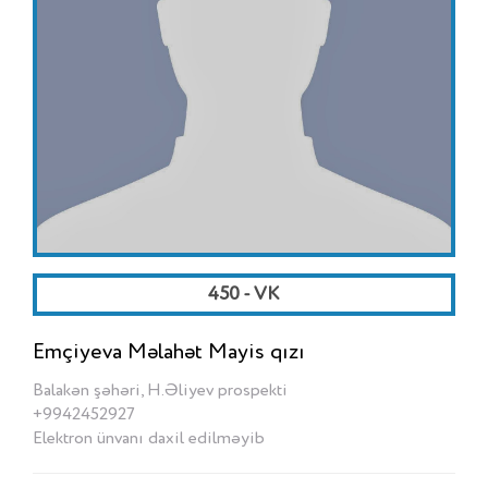
450 - VK
Emçiyeva Məlahət Mayis qızı
Balakən şəhəri, H.Əliyev prospekti
+9942452927
Elektron ünvanı daxil edilməyib