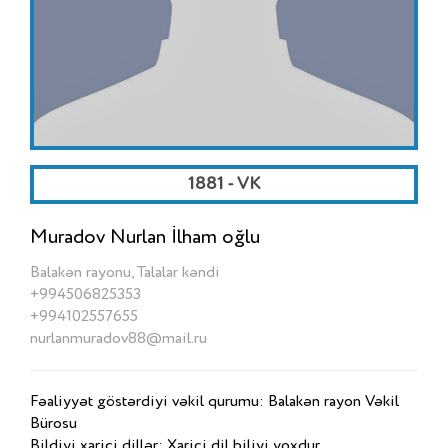
1881 - VK
Muradov Nurlan İlham oğlu
Balakən rayonu, Talalar kəndi
+994506825353
+994102557655
nurlanmuradov88@mail.ru
Fəaliyyət göstərdiyi vəkil qurumu: Balakən rayon Vəkil
Bürosu
Bildiyi xarici dillər: Xarici dil biliyi yoxdur