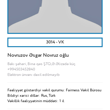
3014 - VK
Novruzov Əsgər Novruz oğlu
Bakı şəhəri, Binə qəs ŞTQ,Ə.Əlizadə küç.
+994503452840
Elektron ünvanı daxil edilməyib
Fəaliyyət göstərdiyi vəkil qurumu: Fairness Vəkil Bürosu
Bildiyi xarici dillər: Rus, Türk
Vəkillik fəaliyyətinin müddəti: 1 il