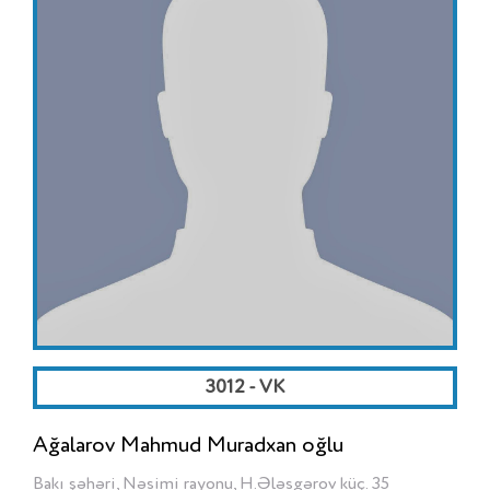
3012 - VK
Ağalarov Mahmud Muradxan oğlu
Bakı şəhəri, Nəsimi rayonu, H.Ələsgərov küç. 35