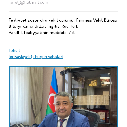
nofel_@hotmail.com
Fəaliyyət göstərdiyi vəkil qurumu: Fairness Vəkil Bürosu
Bildiyi xarici dillər: İngilis, Rus, Türk
Vəkillik fəaliyyətinin müddəti: 7 il
Təhsil
İxtisaslaşdığı hüquq sahələri