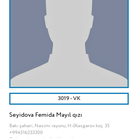
3019 - VK
Seyidova Femida Mayıl qızı
Bakı şəhəri, Nəsimi rayonu, H.Ələsgərov küç. 35
+994516233300