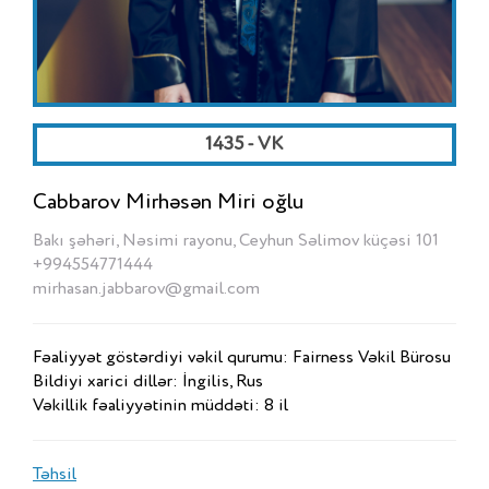
1435 - VK
Cabbarov Mirhəsən Miri oğlu
Bakı şəhəri, Nəsimi rayonu, Ceyhun Səlimov küçəsi 101
+994554771444
mirhasan.jabbarov@gmail.com
Fəaliyyət göstərdiyi vəkil qurumu: Fairness Vəkil Bürosu
Bildiyi xarici dillər: İngilis, Rus
Vəkillik fəaliyyətinin müddəti: 8 il
Təhsil