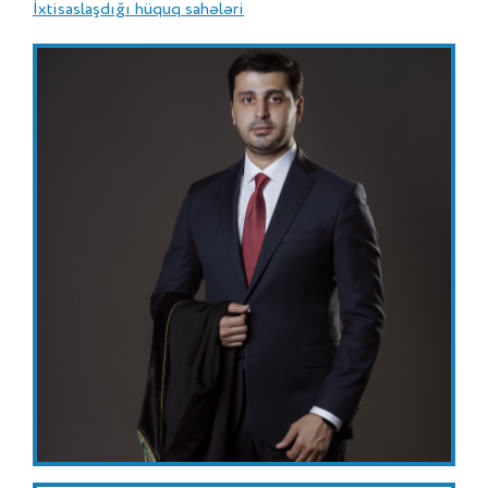
İxtisaslaşdığı hüquq sahələri