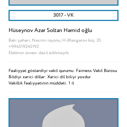
3017 - VK
Hüseynov Azər Soltan Həmid oğlu
Bakı şəhəri, Nəsimi rayonu, H.Ələsgərov küç. 35
+994519245192
Elektron ünvanı daxil edilməyib
Fəaliyyət göstərdiyi vəkil qurumu: Fairness Vəkil Bürosu
Bildiyi xarici dillər: Xarici dil biliyi yoxdur
Vəkillik fəaliyyətinin müddəti: 1 il