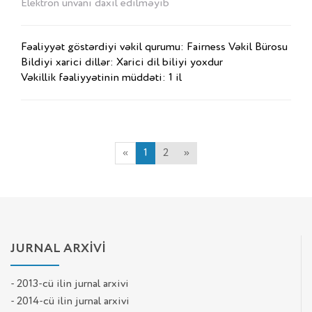
Elektron ünvanı daxil edilməyib
Fəaliyyət göstərdiyi vəkil qurumu: Fairness Vəkil Bürosu
Bildiyi xarici dillər: Xarici dil biliyi yoxdur
Vəkillik fəaliyyətinin müddəti: 1 il
«
1
2
»
JURNAL ARXİVİ
- 2013-cü ilin jurnal arxivi
- 2014-cü ilin jurnal arxivi