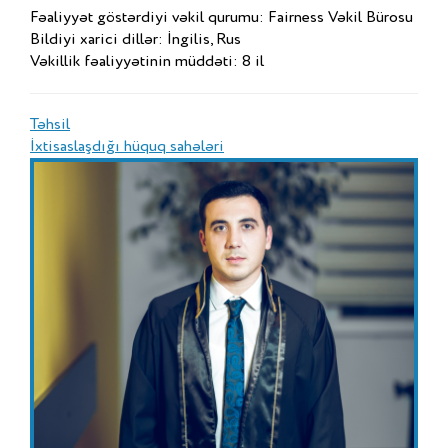
Fəaliyyət göstərdiyi vəkil qurumu: Fairness Vəkil Bürosu
Bildiyi xarici dillər: İngilis, Rus
Vəkillik fəaliyyətinin müddəti: 8 il
Təhsil
İxtisaslaşdığı hüquq sahələri