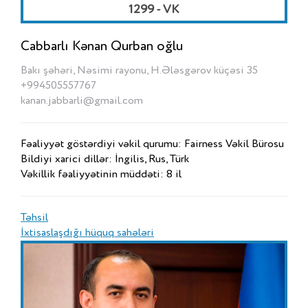
1299 - VK
Cabbarlı Kənan Qurban oğlu
Bakı şəhəri, Nəsimi rayonu, H.Ələsgərov küçəsi 35
+994505557767
kanan.jabbarli@gmail.com
Fəaliyyət göstərdiyi vəkil qurumu: Fairness Vəkil Bürosu
Bildiyi xarici dillər: İngilis, Rus, Türk
Vəkillik fəaliyyətinin müddəti: 8 il
Təhsil
İxtisaslaşdığı hüquq sahələri