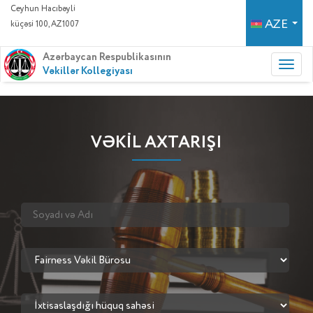
Ceyhun Hacıbəyli
AZE
küçəsi 100, AZ1007
Azərbaycan Respublikasının
Vəkillər Kollegiyası
VƏKİL AXTARIŞI