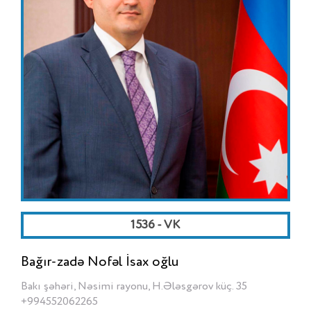
1536 - VK
Bağır-zadə Nofəl İsax oğlu
Bakı şəhəri, Nəsimi rayonu, H.Ələsgərov küç. 35
+994552062265