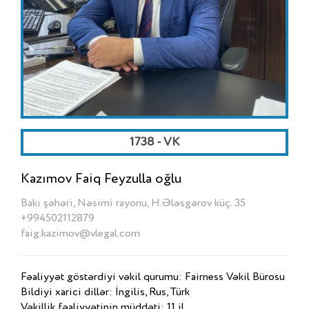
1738 - VK
Kazımov Faiq Feyzulla oğlu
Bakı şəhəri, Nəsimi rayonu, H.Ələsgərov küç. 35
+994502112879
faig.kazimov@vlegal.com
Fəaliyyət göstərdiyi vəkil qurumu: Fairness Vəkil Bürosu
Bildiyi xarici dillər: İngilis, Rus, Türk
Vəkillik fəaliyyətinin müddəti: 11 il