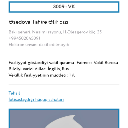
3009 - VK
Əsədova Tahirə Əlif qızı
Bakı şəhəri, Nəsimi rayonu, H.Ələsgərov küç. 35
+994502045091
Elektron ünvanı daxil edilməyib
Fəaliyyət göstərdiyi vəkil qurumu: Fairness Vəkil Bürosu
Bildiyi xarici dillər: İngilis, Rus
Vəkillik fəaliyyətinin müddəti: 1 il
Təhsil
İxtisaslaşdığı hüquq sahələri