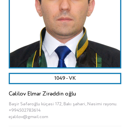
1049 - VK
Cəlilov Elmar Zirəddin oğlu
Bəşir Səfəroğlu küçəsi 172, Bakı şəhəri, Nəsimi rayonu.
+994502783614
ejalilov@gmail.com