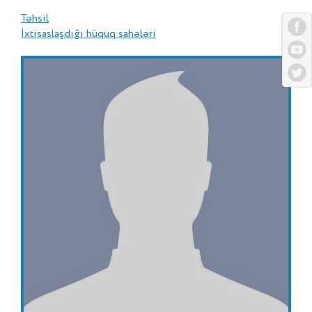
Təhsil
İxtisaslaşdığı hüquq sahələri