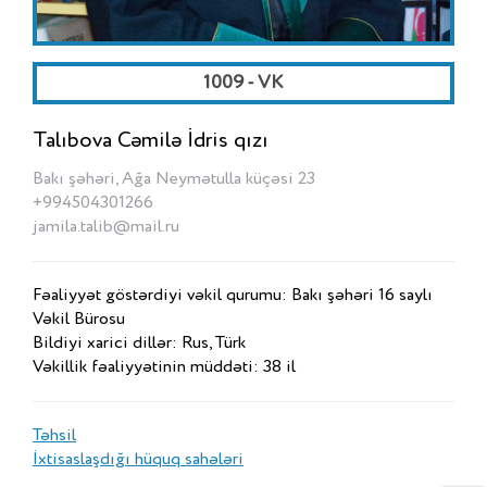
1009 - VK
Talıbova Cəmilə İdris qızı
Bakı şəhəri, Ağa Neymətulla küçəsi 23
+994504301266
jamila.talib@mail.ru
Fəaliyyət göstərdiyi vəkil qurumu: Bakı şəhəri 16 saylı
Vəkil Bürosu
Bildiyi xarici dillər: Rus, Türk
Vəkillik fəaliyyətinin müddəti: 38 il
Təhsil
İxtisaslaşdığı hüquq sahələri