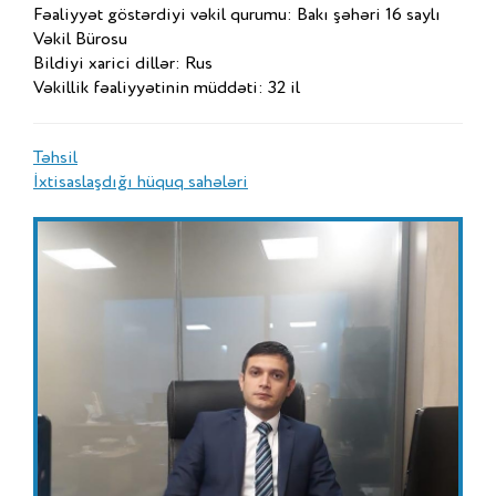
Fəaliyyət göstərdiyi vəkil qurumu: Bakı şəhəri 16 saylı
Vəkil Bürosu
Bildiyi xarici dillər: Rus
Vəkillik fəaliyyətinin müddəti: 32 il
Təhsil
İxtisaslaşdığı hüquq sahələri