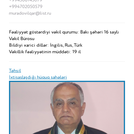
+994506145079
+994702050579
muradovilqar@list.ru
Fəaliyyət göstərdiyi vəkil qurumu: Bakı şəhəri 16 saylı
Vəkil Bürosu
Bildiyi xarici dillər: İngilis, Rus, Türk
Vəkillik fəaliyyətinin müddəti: 19 il
Təhsil
İxtisaslaşdığı hüquq sahələri