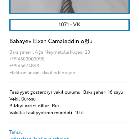
1071 - VK
Babayev Elxan Camaləddin oğlu
Bakı şəhəri, Ağa Neymətulla küçəsi 23
+994503003098
+9945674849
Elektron ünvanı daxil edilməyib
Fəaliyyət göstərdiyi vəkil qurumu: Bakı şəhəri 16 saylı
Vəkil Bürosu
Bildiyi xarici dillər: Rus
Vəkillik fəaliyyətinin müddəti: 10 il
Təhsil