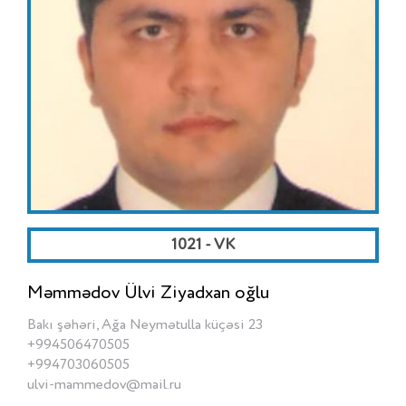
1021 - VK
Məmmədov Ülvi Ziyadxan oğlu
Bakı şəhəri, Ağa Neymətulla küçəsi 23
+994506470505
+994703060505
ulvi-mammedov@mail.ru