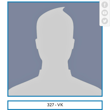
327 - VK