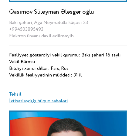
Qasımov Süleyman Ələsgər oğlu
Bakı şəhəri, Ağa Neymətulla küçəsi 23
+994503895493
Elektron ünvanı daxil edilməyib
Fəaliyyət göstərdiyi vəkil qurumu: Bakı şəhəri 16 saylı
Vəkil Bürosu
Bildiyi xarici dillər: Fars, Rus
Vəkillik fəaliyyətinin müddəti: 31 il
Təhsil
İxtisaslaşdığı hüquq sahələri