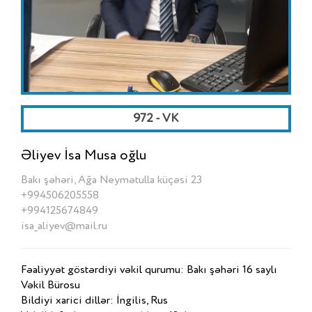
972 - VK
Əliyev İsa Musa oğlu
Bakı şəhəri, Ağa Neymətulla küçəsi 23
+994506205558
+994125674849
isa_aliyev@mail.ru
Fəaliyyət göstərdiyi vəkil qurumu: Bakı şəhəri 16 saylı
Vəkil Bürosu
Bildiyi xarici dillər: İngilis, Rus