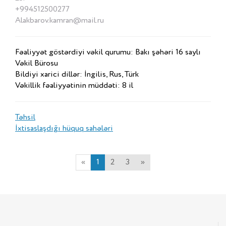
+994512500277
Alakbarov.kamran@mail.ru
Fəaliyyət göstərdiyi vəkil qurumu: Bakı şəhəri 16 saylı
Vəkil Bürosu
Bildiyi xarici dillər: İngilis, Rus, Türk
Vəkillik fəaliyyətinin müddəti: 8 il
Təhsil
İxtisaslaşdığı hüquq sahələri
«
1
2
3
»