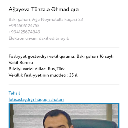
Ağayeva Tünzalə Əhməd qızı
Bakı şəhəri, Ağa Neymətulla küçəsi 23
+994505124755
+994125674849
Elektron ünvanı daxil edilməyib
Fəaliyyət göstərdiyi vəkil qurumu: Bakı şəhəri 16 saylı
Vəkil Bürosu
Bildiyi xarici dillər: Rus, Türk
Vəkillik fəaliyyətinin müddəti: 35 il
Təhsil
İxtisaslaşdığı hüquq sahələri