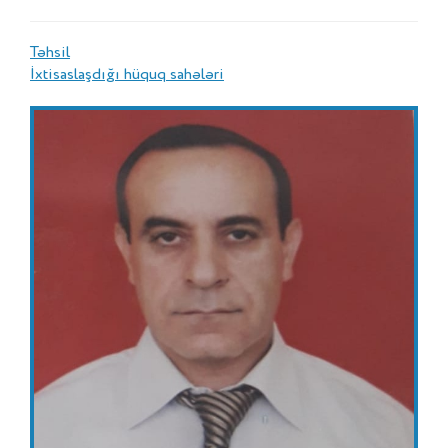
Təhsil
İxtisaslaşdığı hüquq sahələri