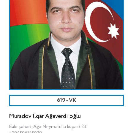
619 - VK
Muradov İlqar Ağaverdi oğlu
Bakı şəhəri, Ağa Neymətulla küçəsi 23