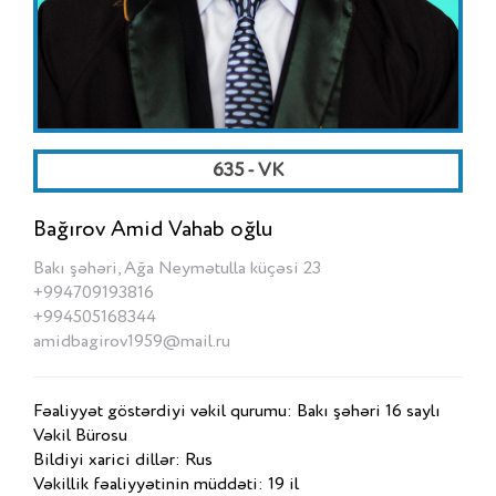
635 - VK
Bağırov Amid Vahab oğlu
Bakı şəhəri, Ağa Neymətulla küçəsi 23
+994709193816
+994505168344
amidbagirov1959@mail.ru
Fəaliyyət göstərdiyi vəkil qurumu: Bakı şəhəri 16 saylı
Vəkil Bürosu
Bildiyi xarici dillər: Rus
Vəkillik fəaliyyətinin müddəti: 19 il