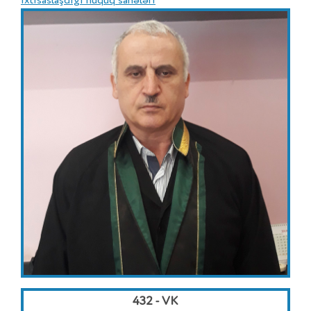
İxtisaslaşdığı hüquq sahələri
432 - VK