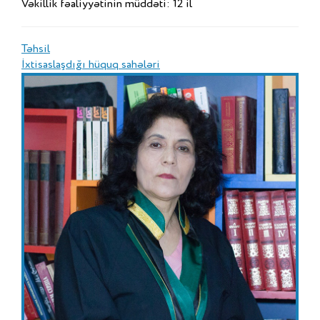
Vəkillik fəaliyyətinin müddəti: 12 il
Təhsil
İxtisaslaşdığı hüquq sahələri