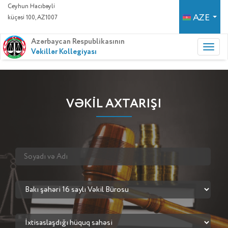
Ceyhun Hacıbəyli
AZE
küçəsi 100, AZ1007
Azərbaycan Respublikasının
Vəkillər Kollegiyası
VƏKİL AXTARIŞI