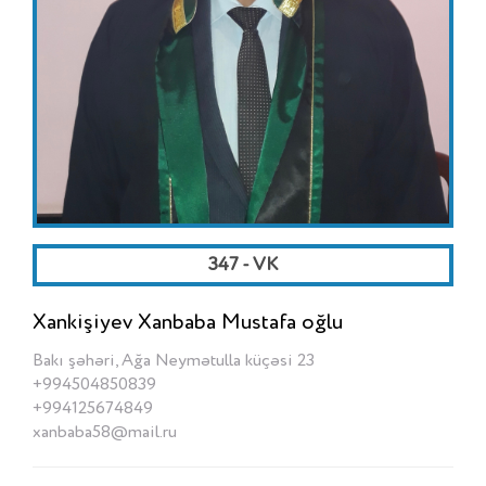
347 - VK
Xankişiyev Xanbaba Mustafa oğlu
Bakı şəhəri, Ağa Neymətulla küçəsi 23
+994504850839
+994125674849
xanbaba58@mail.ru