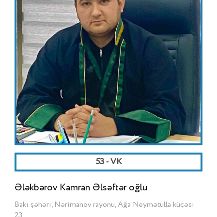
53 - VK
Ələkbərov Kamran Əlsəftər oğlu
Bakı şəhəri, Nərimanov rayonu, Ağa Neymətulla küçəsi
23.