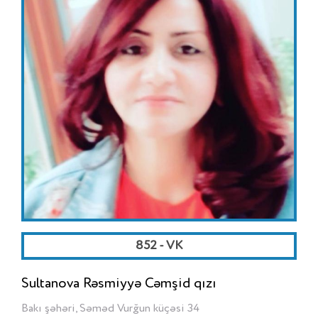
852 - VK
Sultanova Rəsmiyyə Cəmşid qızı
Bakı şəhəri, Səməd Vurğun küçəsi 34