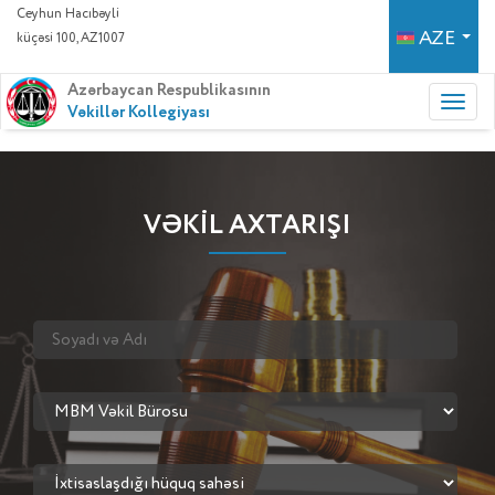
Ceyhun Hacıbəyli
AZE
küçəsi 100, AZ1007
Azərbaycan Respublikasının
Vəkillər Kollegiyası
VƏKİL AXTARIŞI