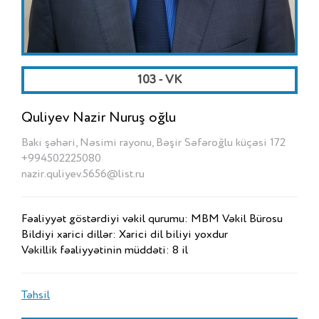
103 - VK
Quliyev Nazir Nuruş oğlu
Bakı şəhəri, Nəsimi rayonu, Bəşir Səfəroğlu küçəsi 172
+994502225080
nazir.quliyev.5656@list.ru
Fəaliyyət göstərdiyi vəkil qurumu: MBM Vəkil Bürosu
Bildiyi xarici dillər: Xarici dil biliyi yoxdur
Vəkillik fəaliyyətinin müddəti: 8 il
Təhsil