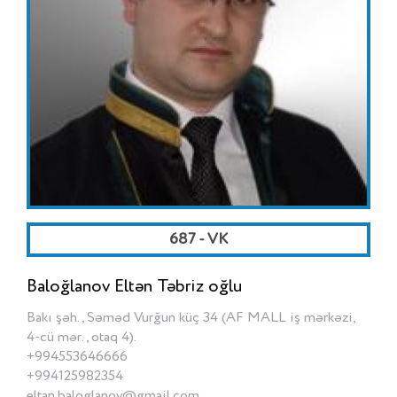
687 - VK
Baloğlanov Eltən Təbriz oğlu
Bakı şəh., Səməd Vurğun küç 34 (AF MALL iş mərkəzi,
4-cü mər., otaq 4).
+994553646666
+994125982354
eltan.baloglanov@gmail.com