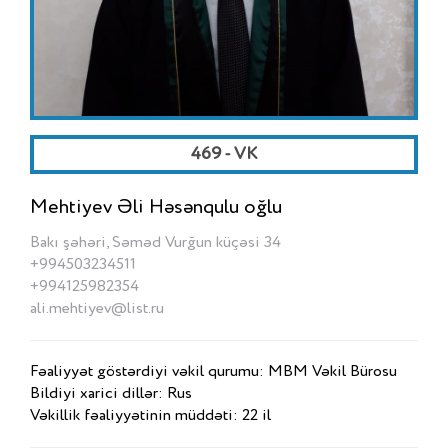
469 - VK
Mehtiyev Əli Həsənqulu oğlu
Bakı şəhəri, Səməd Vurğun küçəsi 34
+994503234511
+994125982354
ali.mehtiyev@list.ru
Fəaliyyət göstərdiyi vəkil qurumu: MBM Vəkil Bürosu
Bildiyi xarici dillər: Rus
Vəkillik fəaliyyətinin müddəti: 22 il