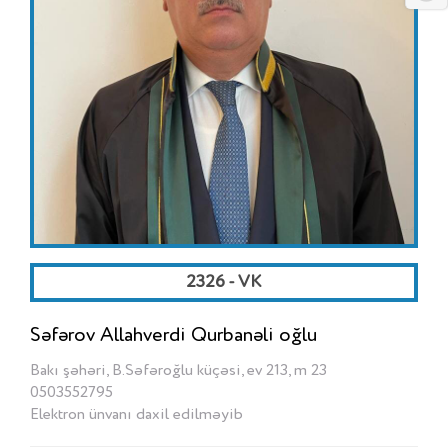
2326 - VK
Səfərov Allahverdi Qurbanəli oğlu
Bakı şəhəri, B.Səfəroğlu küçəsi, ev 213, m 23
0503552795
Elektron ünvanı daxil edilməyib