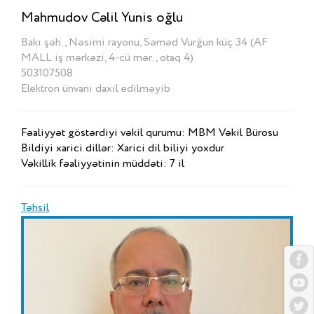
Mahmudov Cəlil Yunis oğlu
Bakı şəh., Nəsimi rayonu, Səməd Vurğun küç 34 (AF
MALL iş mərkəzi, 4-cü mər., otaq 4)
503107508
Elektron ünvanı daxil edilməyib
Fəaliyyət göstərdiyi vəkil qurumu: MBM Vəkil Bürosu
Bildiyi xarici dillər: Xarici dil biliyi yoxdur
Vəkillik fəaliyyətinin müddəti: 7 il
Təhsil