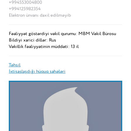
+994553004800
+994125982354
Elektron ünvanı daxil edilməyib
Fəaliyyət göstərdiyi vəkil qurumu: MBM Vəkil Bürosu
Bildiyi xarici dillər: Rus
Vəkillik fəaliyyətinin müddəti: 13 il
Təhsil
İxtisaslaşdığı hüquq sahələri