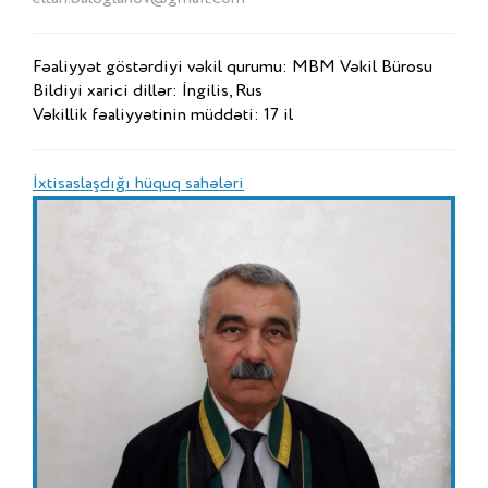
Fəaliyyət göstərdiyi vəkil qurumu: MBM Vəkil Bürosu
Bildiyi xarici dillər: İngilis, Rus
Vəkillik fəaliyyətinin müddəti: 17 il
İxtisaslaşdığı hüquq sahələri