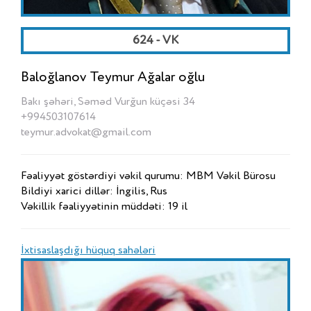
624 - VK
Baloğlanov Teymur Ağalar oğlu
Bakı şəhəri, Səməd Vurğun küçəsi 34
+994503107614
teymur.advokat@gmail.com
Fəaliyyət göstərdiyi vəkil qurumu: MBM Vəkil Bürosu
Bildiyi xarici dillər: İngilis, Rus
Vəkillik fəaliyyətinin müddəti: 19 il
İxtisaslaşdığı hüquq sahələri