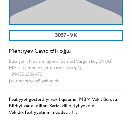
3057 - VK
Mehtiyev Cavid Əli oğlu
Bakı şəh., Nəsimi rayonu, Səməd Vurğun küç 34 (AF
MALL iş mərkəzi, 4-cü mər., otaq 4)
+994506306470
javidmehtiyev@yahoo.de
Fəaliyyət göstərdiyi vəkil qurumu: MBM Vəkil Bürosu
Bildiyi xarici dillər: Xarici dil biliyi yoxdur
Vəkillik fəaliyyətinin müddəti: 1 il