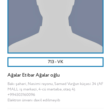
713 - VK
Ağalar Etibar Ağalar oğlu
Bakı şəhəri, Nəsimi rayonu, Səməd Vurğun küçəsi 34 (AF
MALL iş mərkəzi, 4-cü mərtəbə, otaq 4).
+994503160096
Elektron ünvanı daxil edilməyib