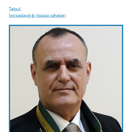
Təhsil
İxtisaslaşdığı hüquq sahələri