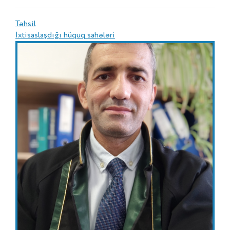
Təhsil
İxtisaslaşdığı hüquq sahələri