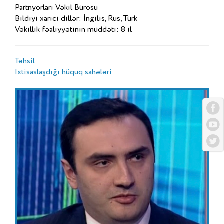
Partnyorları Vəkil Bürosu
Bildiyi xarici dillər: İngilis, Rus, Türk
Vəkillik fəaliyyətinin müddəti: 8 il
Təhsil
İxtisaslaşdığı hüquq sahələri