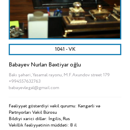
1041 - VK
Babayev Nurlan Bəxtiyar oğlu
Bakı şəhəri, Yasamal rayonu, M.F.Axundov street 179
+994557632763
babayevlegal@gmail.com
Fəaliyyət göstərdiyi vəkil qurumu: Kəngərli və
Partnyorları Vəkil Bürosu
Bildiyi xarici dillər: İngilis, Rus
Vəkillik fəaliyyətinin müddəti: 8 il