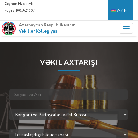
Ceyhun Hacıbəyli
AZE
küçəsi 100, AZ1007
Azərbaycan Respublikasının
Vəkillər Kollegiyası
VƏKİL AXTARIŞI