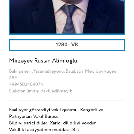
1280 - VK
Mirzəyev Ruslan Alim oğlu
Bakı şəhəri, Yasamal rayonu, Balababa Məcidov küçəsi
48A
+994502409074
Elektron ünvanı daxil edilməyib
Fəaliyyət göstərdiyi vəkil qurumu: Kəngərli və
Partnyorları Vəkil Bürosu
Bildiyi xarici dillər: Xarici dil biliyi yoxdur
Vəkillik fəaliyyətinin müddəti: 8 il