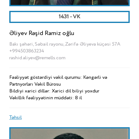
1431 - VK
Əliyev Rəşid Ramiz oğlu
Bakı şəhəri, Səbail rayonu, Zərifə Əliyeva küçəsi 57A
+994503863234
rashid.aliyev@remells.com
Fəaliyyət göstərdiyi vəkil qurumu: Kəngərli və
Partnyorları Vəkil Bürosu
Bildiyi xarici dillər: Xarici dil biliyi yoxdur
Vəkillik fəaliyyətinin müddəti: 8 il
Təhsil