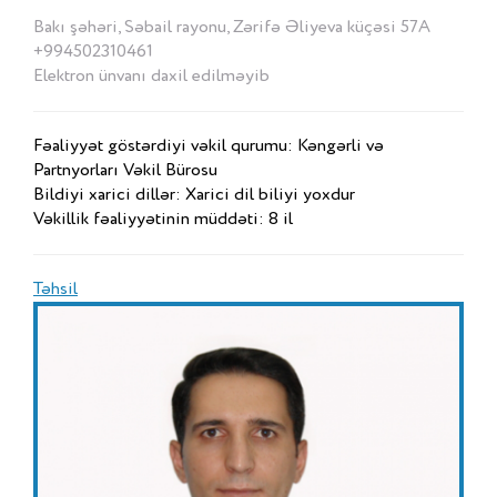
Bakı şəhəri, Səbail rayonu, Zərifə Əliyeva küçəsi 57A
+994502310461
Elektron ünvanı daxil edilməyib
Fəaliyyət göstərdiyi vəkil qurumu: Kəngərli və
Partnyorları Vəkil Bürosu
Bildiyi xarici dillər: Xarici dil biliyi yoxdur
Vəkillik fəaliyyətinin müddəti: 8 il
Təhsil