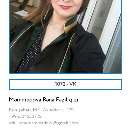
1072 - VK
Məmmədova Rəna Fazil qızı
Bakı şəhəri, M.F..Axundov k., 179
+994504550725
vekil.rena.mammadova@gmail.com