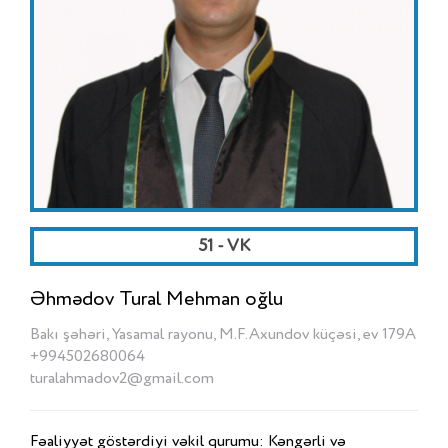
51 - VK
Əhmədov Tural Mehman oğlu
Bakı şəhəri, Yasamal rayonu, M.F.Axundov küçəsi, ev 179A
+994502680064
turalahmadov2@gmail.com
Fəaliyyət göstərdiyi vəkil qurumu: Kəngərli və