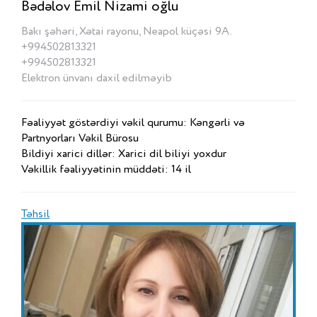
Bədəlov Emil Nizami oğlu
Bakı şəhəri, Xətai rayonu, Neapol küçəsi 9A.
+994502813321
+994502813321
Elektron ünvanı daxil edilməyib
Fəaliyyət göstərdiyi vəkil qurumu: Kəngərli və
Partnyorları Vəkil Bürosu
Bildiyi xarici dillər: Xarici dil biliyi yoxdur
Vəkillik fəaliyyətinin müddəti: 14 il
Təhsil