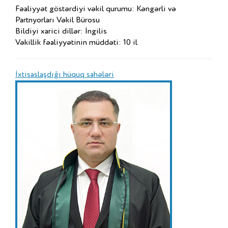
Fəaliyyət göstərdiyi vəkil qurumu: Kəngərli və
Partnyorları Vəkil Bürosu
Bildiyi xarici dillər: İngilis
Vəkillik fəaliyyətinin müddəti: 10 il
İxtisaslaşdığı hüquq sahələri