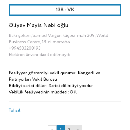
138 - VK
Əliyev Mayis Nəbi oğlu
Bakı şəhəri, Səməd Vurğun küçəsi, məh 309, World
Business Centre, 18-ci mərtəbə
+994503208193
Elektron ünvanı daxil edilməyib
Fəaliyyət göstərdiyi vəkil qurumu: Kəngərli və
Partnyorları Vəkil Bürosu
Bildiyi xarici dillər: Xarici dil biliyi yoxdur
Vəkillik fəaliyyətinin müddəti: 8 il
Təhsil