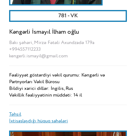
781 - VK
Kəngərli İsmayıl İlham oğlu
Bakı şəhəri, Mirzə Fətəli Axundzadə 179a
+994557112233
kengerli.ismayil@gmail.com
Fəaliyyət göstərdiyi vəkil qurumu: Kəngərli və
Partnyorları Vəkil Bürosu
Bildiyi xarici dillər: İngilis, Rus
Vəkillik fəaliyyətinin müddəti: 14 il
Təhsil
İxtisaslaşdığı hüquq sahələri