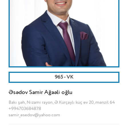
965 - VK
Əsədov Samir Ağaəli oğlu
Bakı şəh, Nizami rayon, Ə.Kürçaylı küç ev 20, mənzil 64
+994703684878
samir_esedov@yahoo.com