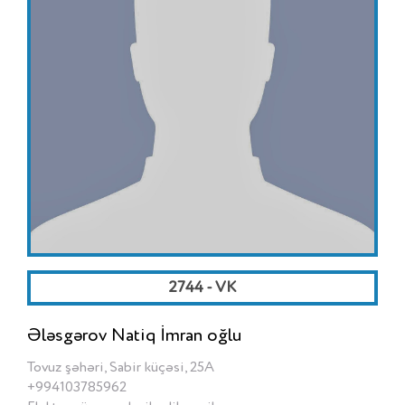
2744 - VK
Ələsgərov Natiq İmran oğlu
Tovuz şəhəri, Sabir küçəsi, 25A
+994103785962