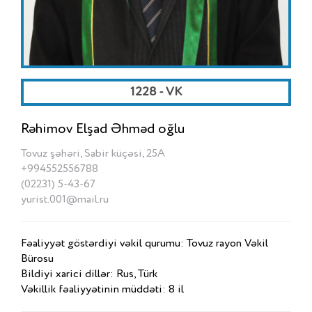
1228 - VK
Rəhimov Elşad Əhməd oğlu
Tovuz şəhəri, Sabir küçəsi, 25A
+994552556788
(02231) 5-43-67
yurist.001@mail.ru
Fəaliyyət göstərdiyi vəkil qurumu: Tovuz rayon Vəkil
Bürosu
Bildiyi xarici dillər: Rus, Türk
Vəkillik fəaliyyətinin müddəti: 8 il