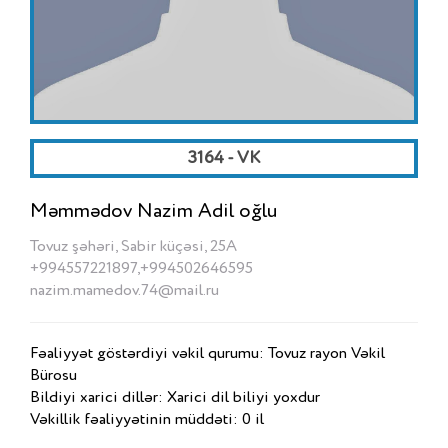
3164 - VK
Məmmədov Nazim Adil oğlu
Tovuz şəhəri, Sabir küçəsi, 25A
+994557221897,+994502646595
nazim.mamedov.74@mail.ru
Fəaliyyət göstərdiyi vəkil qurumu: Tovuz rayon Vəkil
Bürosu
Bildiyi xarici dillər: Xarici dil biliyi yoxdur
Vəkillik fəaliyyətinin müddəti: 0 il