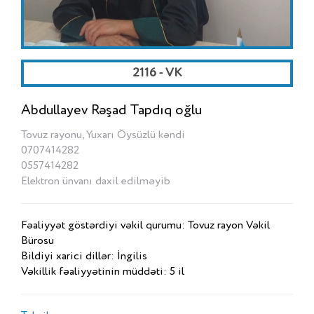
2116 - VK
Abdullayev Rəşad Tapdıq oğlu
Tovuz rayonu, Yuxarı Öysüzlü kəndi
0707414282
0557414282
Elektron ünvanı daxil edilməyib
Fəaliyyət göstərdiyi vəkil qurumu: Tovuz rayon Vəkil
Bürosu
Bildiyi xarici dillər: İngilis
Vəkillik fəaliyyətinin müddəti: 5 il