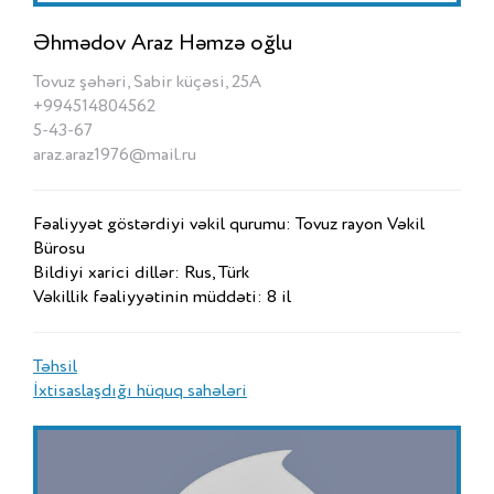
Əhmədov Araz Həmzə oğlu
Tovuz şəhəri, Sabir küçəsi, 25A
+994514804562
5-43-67
araz.araz1976@mail.ru
Fəaliyyət göstərdiyi vəkil qurumu: Tovuz rayon Vəkil
Bürosu
Bildiyi xarici dillər: Rus, Türk
Vəkillik fəaliyyətinin müddəti: 8 il
Təhsil
İxtisaslaşdığı hüquq sahələri