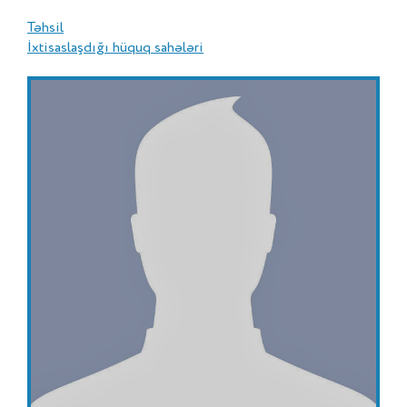
Təhsil
İxtisaslaşdığı hüquq sahələri