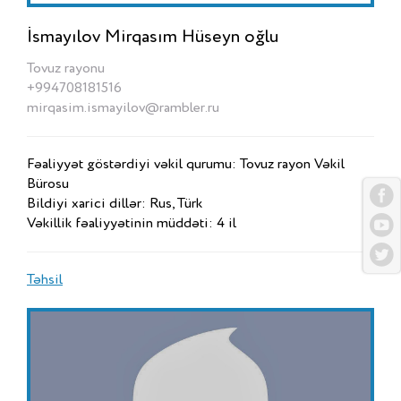
İsmayılov Mirqasım Hüseyn oğlu
Tovuz rayonu
+994708181516
mirqasim.ismayilov@rambler.ru
Fəaliyyət göstərdiyi vəkil qurumu: Tovuz rayon Vəkil
Bürosu
Bildiyi xarici dillər: Rus, Türk
Vəkillik fəaliyyətinin müddəti: 4 il
Təhsil