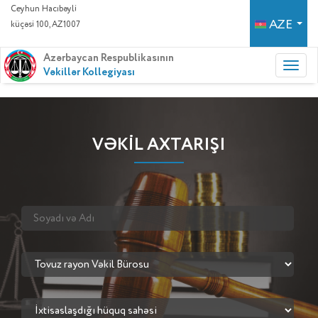
Ceyhun Hacıbəyli
AZE
küçəsi 100, AZ1007
Azərbaycan Respublikasının
Vəkillər Kollegiyası
VƏKİL AXTARIŞI