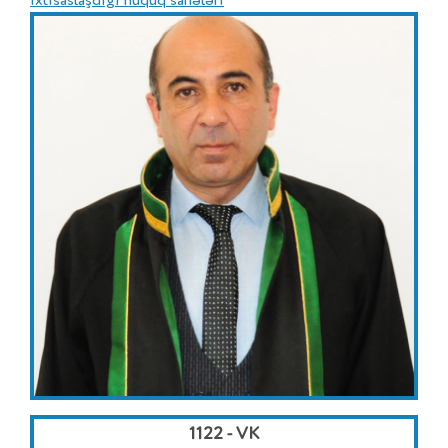
İxtisaslaşdığı hüquq sahələri
1122 - VK