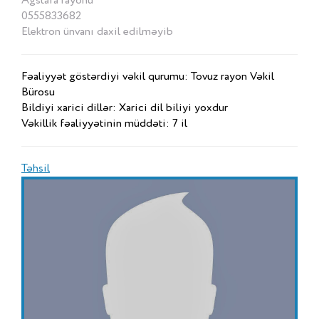
Ağstafa rayonu
0555833682
Elektron ünvanı daxil edilməyib
Fəaliyyət göstərdiyi vəkil qurumu: Tovuz rayon Vəkil
Bürosu
Bildiyi xarici dillər: Xarici dil biliyi yoxdur
Vəkillik fəaliyyətinin müddəti: 7 il
Təhsil