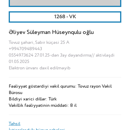
1268 - VK
Əliyev Süleyman Hüseynqulu oğlu
Tovuz şəhəri, Sabir küçəsi 25 A
+994709489443
0554973624 27.01.25-dən 3ay dəyandırma// aktivləşdi
01.05.2025
Elektron ünvanı daxil edilməyib
Fəaliyyət göstərdiyi vəkil qurumu: Tovuz rayon Vəkil
Bürosu
Bildiyi xarici dillər: Türk
Vəkillik fəaliyyətinin müddəti: 8 il
Təhsil