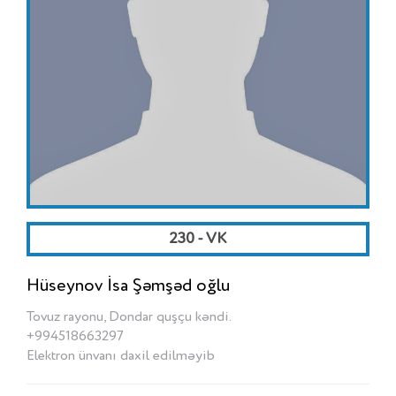
230 - VK
Hüseynov İsa Şəmşəd oğlu
Tovuz rayonu, Dondar quşçu kəndi.
+994518663297
Elektron ünvanı daxil edilməyib