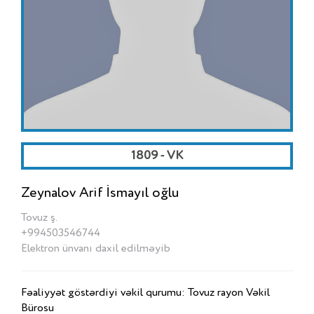
1809 - VK
Zeynalov Arif İsmayıl oğlu
Tovuz ş.
+994503546744
Elektron ünvanı daxil edilməyib
Fəaliyyət göstərdiyi vəkil qurumu: Tovuz rayon Vəkil
Bürosu