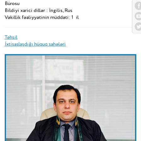
Bürosu
Bildiyi xarici dillər : İngilis, Rus
Vəkillik fəaliyyətinin müddəti: 1 il
Təhsil
İxtisaslaşdığı hüquq sahələri