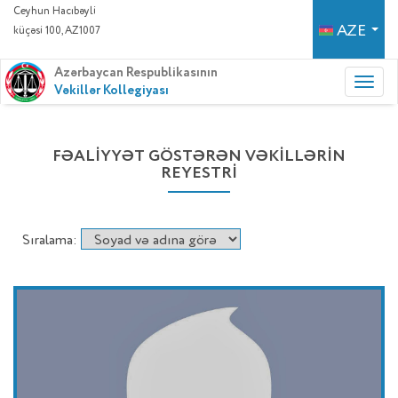
Ceyhun Hacıbəyli
AZE
küçəsi 100, AZ1007
Azərbaycan Respublikasının
Vəkillər Kollegiyası
FƏALİYYƏT GÖSTƏRƏN VƏKİLLƏRİN
REYESTRİ
Sıralama: