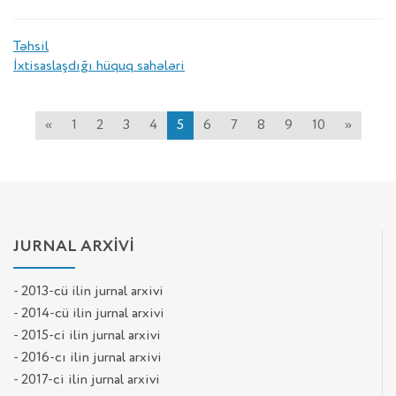
Təhsil
İxtisaslaşdığı hüquq sahələri
«
1
2
3
4
5
6
7
8
9
10
»
JURNAL ARXİVİ
- 2013-cü ilin jurnal arxivi
- 2014-cü ilin jurnal arxivi
- 2015-ci ilin jurnal arxivi
- 2016-cı ilin jurnal arxivi
- 2017-ci ilin jurnal arxivi