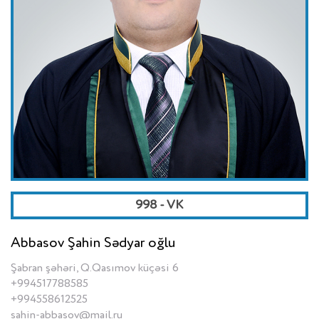
998 - VK
Abbasov Şahin Sədyar oğlu
Şabran şəhəri, Q.Qasımov küçəsi 6
+994517788585
+994558612525
sahin-abbasov@mail.ru