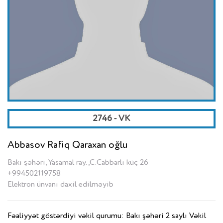
2746 - VK
Abbasov Rafiq Qaraxan oğlu
Bakı şəhəri, Yasamal ray.,C.Cabbarlı küç 26
+994502119758
Elektron ünvanı daxil edilməyib
Fəaliyyət göstərdiyi vəkil qurumu: Bakı şəhəri 2 saylı Vəkil