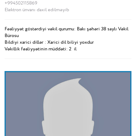
+994502115869
Elektron ünvanı daxil edilməyib
Fəaliyyət göstərdiyi vəkil qurumu: Bakı şəhəri 38 saylı Vəkil
Bürosu
Bildiyi xarici dillər : Xarici dil biliyi yoxdur
Vəkillik fəaliyyətinin müddəti: 2 il