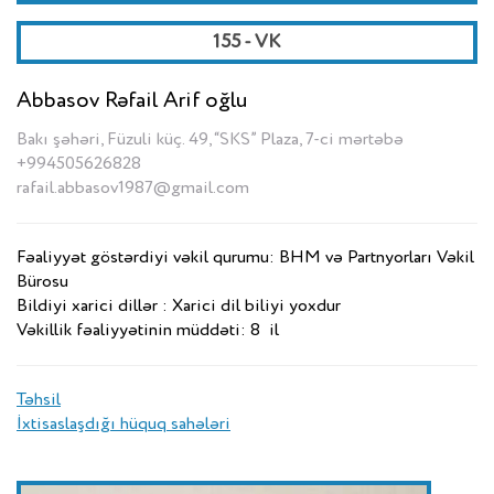
155 - VK
Abbasov Rəfail Arif oğlu
Bakı şəhəri, Füzuli küç. 49, “SKS” Plaza, 7-ci mərtəbə
+994505626828
rafail.abbasov1987@gmail.com
Fəaliyyət göstərdiyi vəkil qurumu: BHM və Partnyorları Vəkil
Bürosu
Bildiyi xarici dillər : Xarici dil biliyi yoxdur
Vəkillik fəaliyyətinin müddəti: 8 il
Təhsil
İxtisaslaşdığı hüquq sahələri