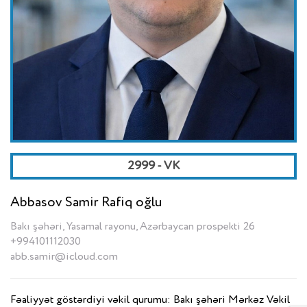
2999 - VK
Abbasov Samir Rafiq oğlu
Bakı şəhəri, Yasamal rayonu, Azərbaycan prospekti 26
+994101112030
abb.samir@icloud.com
Fəaliyyət göstərdiyi vəkil qurumu: Bakı şəhəri Mərkəz Vəkil