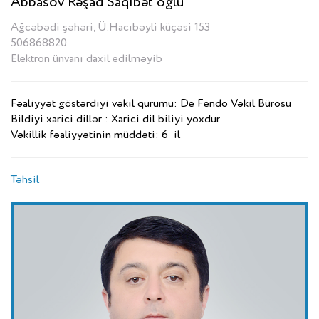
Abbasov Rəşad Saqibət oğlu
Ağcəbədi şəhəri, Ü.Hacıbəyli küçəsi 153
506868820
Elektron ünvanı daxil edilməyib
Fəaliyyət göstərdiyi vəkil qurumu: De Fendo Vəkil Bürosu
Bildiyi xarici dillər : Xarici dil biliyi yoxdur
Vəkillik fəaliyyətinin müddəti: 6 il
Təhsil