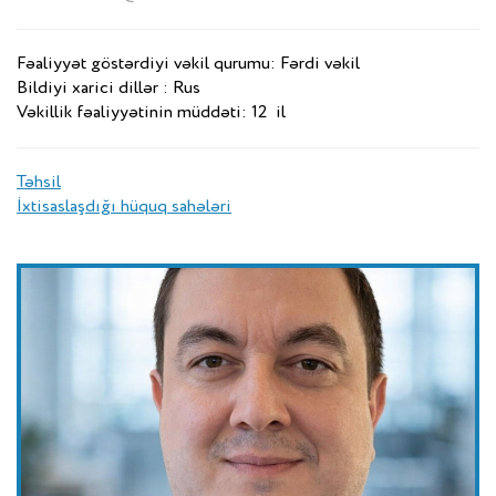
Fəaliyyət göstərdiyi vəkil qurumu: Fərdi vəkil
Bildiyi xarici dillər : Rus
Vəkillik fəaliyyətinin müddəti: 12 il
Təhsil
İxtisaslaşdığı hüquq sahələri