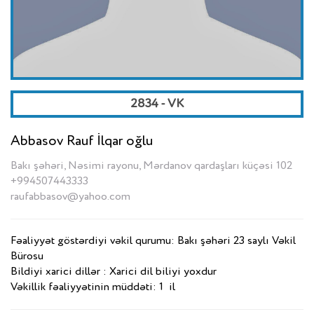
2834 - VK
Abbasov Rauf İlqar oğlu
Bakı şəhəri, Nəsimi rayonu, Mərdanov qardaşları küçəsi 102
+994507443333
raufabbasov@yahoo.com
Fəaliyyət göstərdiyi vəkil qurumu: Bakı şəhəri 23 saylı Vəkil
Bürosu
Bildiyi xarici dillər : Xarici dil biliyi yoxdur
Vəkillik fəaliyyətinin müddəti: 1 il