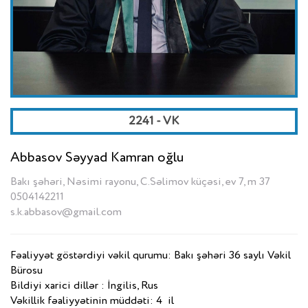
2241 - VK
Abbasov Səyyad Kamran oğlu
Bakı şəhəri, Nəsimi rayonu, C.Səlimov küçəsi, ev 7, m 37
0504142211
s.k.abbasov@gmail.com
Fəaliyyət göstərdiyi vəkil qurumu: Bakı şəhəri 36 saylı Vəkil
Bürosu
Bildiyi xarici dillər : İngilis, Rus
Vəkillik fəaliyyətinin müddəti: 4 il