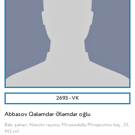
2693 - VK
Abbasov Qələmdər Ələmdar oğlu
Bakı şəhəri, Nəsimi rayonu, Mirəsədulla Mirqasımov küç., 55,
M3, m1