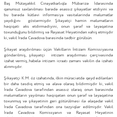
Baş Mütəşəkkil Cinayətkarlıqla Mübarizə İdarəsində
qanunsuz saxlanılması barədə əsassız şikayətlər etdiyini və
bu barədə kütləvi informasiya vasitələrində məlumatlar
yaydığını göstərmişdir. Şikayətçi həmin məlumatların
həqiqəti əks etdirmədiyini, onun şərəf və ləyaqətinə
toxunduğunu bildirmiş və Rəyasət Heyətindən xahiş etmişdir
ki, vəkil İradə Cavadova barəsində tədbir görülsün.
Şikayət araşdırılması üçün Vəkillərin İntizam Komissiyasına
göndərilmiş, şikayətçi intizam araşdırması çərçivəsində
izahat vermiş, habelə intizam icraatı zamanı vəkilin də izahatı
alınmışdır.
Şikayətçi K.M. öz izahatında, ilkin müraciətdə qeyd edilənləri
bir daha təsdiq etmiş və əlavə olaraq bildirmişdir ki, vəkil
İradə Cavadova tərəfindən əsassız olaraq onun barəsində
məlumatların yayılması həqiqətən onun şərəf və ləyaqətinə
toxunmuş və şikayətinin geri götürülməsi ilə əlaqədar vəkil
İradə Cavadova tərəfindən ona təzyiqlər edilmişdir. Vəkil
İradə Cavadova Komissyanın və Rəyasət Heyətinin