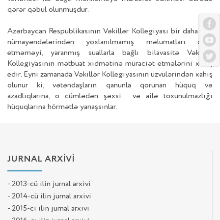
qərər qəbul olunmuşdur.
Azərbaycan Respublikasının Vəkillər Kollegiyası bir daha KİV
nümayəndələrindən yoxlanılmamış məlumatları dərc
etməməyi, yaranmış suallarla bağlı bilavasitə Vəkillər
Kollegiyasının mətbuat xidmətinə müraciət etmələrini xahiş
edir. Eyni zamanada Vəkillər Kollegiyasının üzvülərindən xahiş
olunur ki, vətəndaşların qanunla qorunan hüquq və
azadlıqlarına, o cümlədən şəxsi və ailə toxunulmazlığı
hüquqlarına hörmətlə yanaşsınlar.
JURNAL ARXİVİ
- 2013-cü ilin jurnal arxivi
- 2014-cü ilin jurnal arxivi
- 2015-ci ilin jurnal arxivi