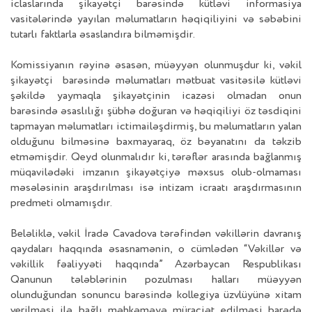
iclaslarında şikayətçi barəsində kütləvi informasiya
vasitələrində yayılan məlumatların həqiqiliyini və səbəbini
tutarlı faktlarla əsaslandıra bilməmişdir.
Komissiyanın rəyinə əsasən, müəyyən olunmuşdur ki, vəkil
şikayətçi barəsində məlumatları mətbuat vasitəsilə kütləvi
şəkildə yaymaqla şikayətçinin icazəsi olmadan onun
barəsində əsaslılığı şübhə doğuran və həqiqiliyi öz təsdiqini
tapmayan məlumatları ictimailəşdirmiş, bu məlumatların yalan
olduğunu bilməsinə baxmayaraq, öz bəyanatını da təkzib
etməmişdir. Qeyd olunmalıdır ki, tərəflər arasında bağlanmış
müqavilədəki imzanın şikayətçiyə məxsus olub-olmaması
məsələsinin araşdırılması isə intizam icraatı araşdırmasının
predmeti olmamışdır.​
Beləliklə, vəkil İradə Cavadova tərəfindən vəkillərin davranış
qaydaları haqqında əsasnamənin, o cümlədən “Vəkillər və
vəkillik fəaliyyəti haqqında” Azərbaycan Respublikası
Qanunun tələblərinin pozulması halları müəyyən
olunduğundan sonuncu barəsində kollegiya üzvlüyünə xitam
verilməsi ilə bağlı məhkəməyə müraciət edilməsi barədə