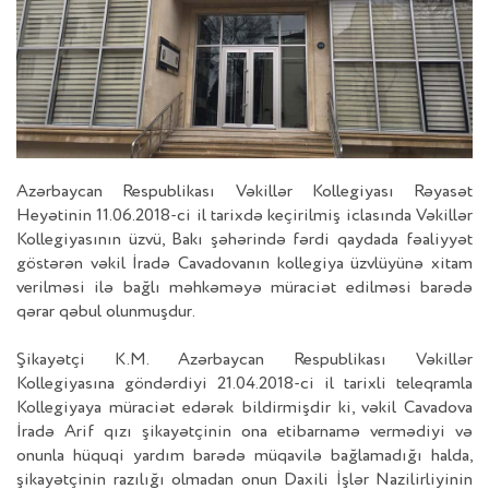
Azərbaycan Respublikası Vəkillər Kollegiyası Rəyasət
Heyətinin 11.06.2018-ci il tarixdə keçirilmiş iclasında Vəkillər
Kollegiyasının üzvü, Bakı şəhərində fərdi qaydada fəaliyyət
göstərən vəkil İradə Cavadovanın kollegiya üzvlüyünə xitam
verilməsi ilə bağlı məhkəməyə müraciət edilməsi barədə
qərar qəbul olunmuşdur.
Şikayətçi K.M. Azərbaycan Respublikası Vəkillər
Kollegiyasına göndərdiyi 21.04.2018-ci il tarixli teleqramla
Kollegiyaya müraciət edərək bildirmişdir ki, vəkil Cavadova
İradə Arif qızı şikayətçinin ona etibarnamə vermədiyi və
onunla hüquqi yardım barədə müqavilə bağlamadığı halda,
şikayətçinin razılığı olmadan onun Daxili İşlər Nazilirliyinin