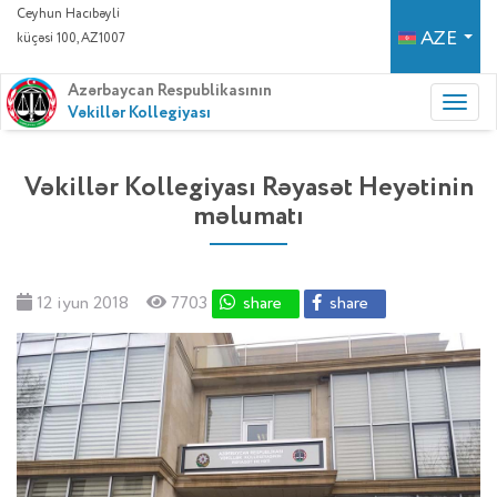
Ceyhun Hacıbəyli
AZE
küçəsi 100, AZ1007
Azərbaycan Respublikasının
Vəkillər Kollegiyası
Vəkillər Kollegiyası Rəyasət Heyətinin
məlumatı
12 iyun 2018
7703
share
share