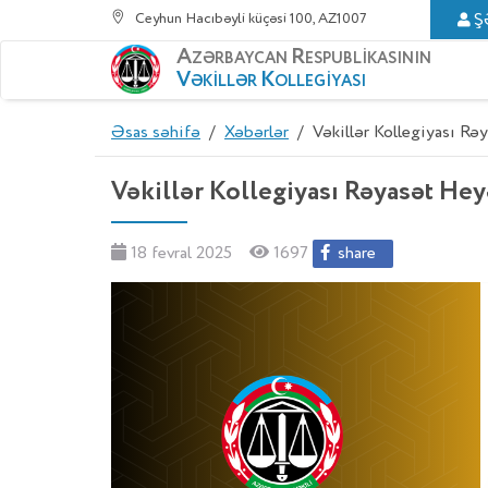
Ceyhun Hacıbəyli küçəsi 100, AZ1007
Ş
A
R
ZƏRBAYCAN
ESPUBLİKASININ
V
K
ƏKİLLƏR
OLLEGİYASI
Əsas səhifə
/
Xəbərlər
/ Vəkillər Kollegiyası Rəya
Vəkillər Kollegiyası Rəyasət Heyə
18 fevral 2025
1697
share