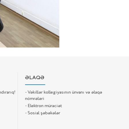
ƏLAQƏ
ndırarıq!
- Vəkillər kollegiyasının ünvanı və əlaqə
nömrələri
- Elektron müraciət
- Sosial şəbəkələr