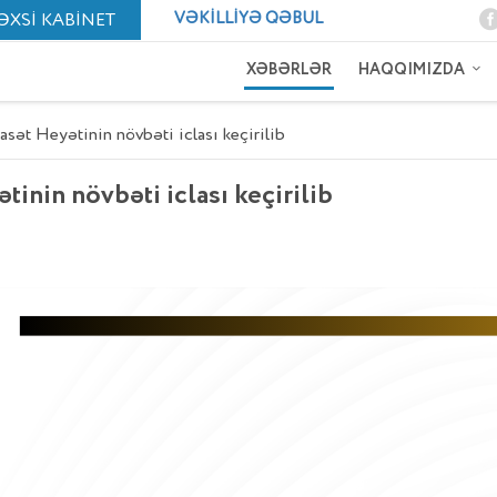
VƏKILLIYƏ QƏBUL
ƏXSİ KABİNET
XƏBƏRLƏR
HAQQIMIZDA
sət Heyətinin növbəti iclası keçirilib
tinin növbəti iclası keçirilib