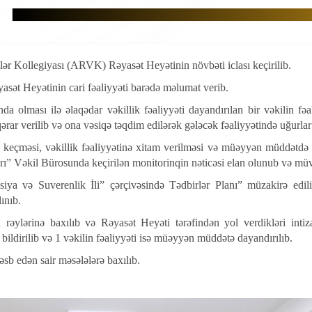
ər Kollegiyası (ARVK) Rəyasət Heyətinin növbəti iclası keçirilib.
asət Heyətinin cari fəaliyyəti barədə məlumat verib.
a olması ilə əlaqədar vəkillik fəaliyyəti dayandırılan bir vəkilin fəa
ərar verilib və ona vəsiqə təqdim edilərək gələcək fəaliyyətində uğurlar
a keçməsi, vəkillik fəaliyyətinə xitam verilməsi və müəyyən müddətd
rı” Vəkil Bürosunda keçirilən monitorinqin nəticəsi elan olunub və müva
iya və Suverenlik İli” çərçivəsində Tədbirlər Planı” müzakirə edilib,
lınıb.
 rəylərinə baxılıb və Rəyasət Heyəti tərəfindən yol verdikləri inti
d bildirilib və 1 vəkilin fəaliyyəti isə müəyyən müddətə dayandırılıb.
sb edən sair məsələlərə baxılıb.