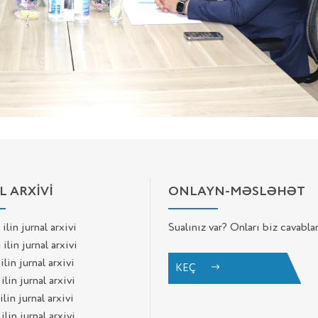
L ARXİVİ
ONLAYN-MƏSLƏHƏT
ilin jurnal arxivi
Sualınız var? Onları biz cavabla
ilin jurnal arxivi
ilin jurnal arxivi
KEÇ
ilin jurnal arxivi
ilin jurnal arxivi
ilin jurnal arxivi