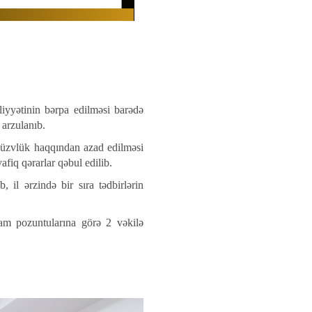
liyyətinin bərpa edilməsi barədə
 arzulanıb.
ə üzvlük haqqından azad edilməsi
fiq qərarlar qəbul edilib.
 il ərzində bir sıra tədbirlərin
zam pozuntularına görə 2 vəkilə