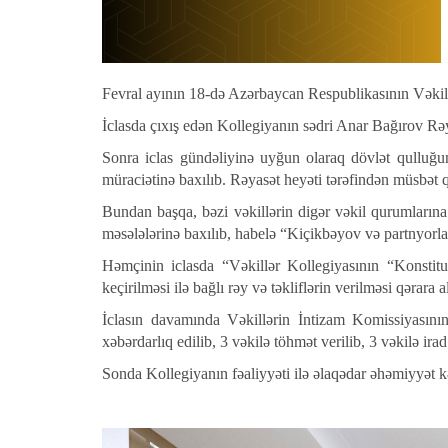
Fevral ayının 18-də Azərbaycan Respublikasının Vəkill
İclasda çıxış edən Kollegiyanın sədri Anar Bağırov Rəy
Sonra iclas gündəliyinə uyğun olaraq dövlət qulluğund
müraciətinə baxılıb. Rəyasət heyəti tərəfindən müsbət q
Bundan başqa, bəzi vəkillərin digər vəkil qurumların
məsələlərinə baxılıb, habelə “Kiçikbəyov və partnyorla
Həmçinin iclasda “Vəkillər Kollegiyasının “Konstitus
keçirilməsi ilə bağlı rəy və təkliflərin verilməsi qərara a
İclasın davamında Vəkillərin İntizam Komissiyasının
xəbərdarlıq edilib, 3 vəkilə töhmət verilib, 3 vəkilə ira
Sonda Kollegiyanın fəaliyyəti ilə əlaqədar əhəmiyyət kə