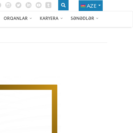
AZE
ORQANLAR
KARYERA
SƏNƏDLƏR