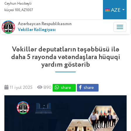
Ceyhun Hacıbəyli
AZE
küçəsi 100, AZ1007
Azərbaycan Respublikasının
Vəkillər Kollegiyası
Vəkillər deputatların təşəbbüsü ilə
daha 5 rayonda vətəndaşlara hüquqi
yardım göstərib
11 iyul 2025
890
share
share