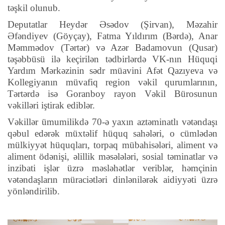
təşkil olunub.
Deputatlar Heydər Əsədov (Şirvan), Məzahir
Əfəndiyev (Göyçay), Fatma Yıldırım (Bərdə), Anar
Məmmədov (Tərtər) və Azər Badamovun (Qusar)
təşəbbüsü ilə keçirilən tədbirlərdə VK-nın Hüquqi
Yardım Mərkəzinin sədr müavini Afət Qazıyeva və
Kollegiyanın müvafiq region vəkil qurumlarının,
Tərtərdə isə Goranboy rayon Vəkil Bürosunun
vəkilləri iştirak ediblər.
Vəkillər ümumilikdə 70-ə yaxın aztəminatlı vətəndaşı
qəbul edərək müxtəlif hüquq sahələri, o cümlədən
mülkiyyət hüquqları, torpaq mübahisələri, aliment və
aliment ödənişi, əlillik məsələləri, sosial təminatlar və
inzibati işlər üzrə məsləhətlər veriblər, həmçinin
vətəndaşların müraciətləri dinlənilərək aidiyyəti üzrə
yönləndirilib.