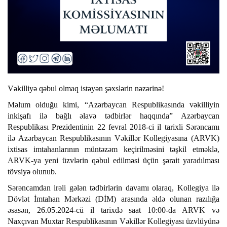
Vəkilliyə qəbul olmaq istəyən şəxslərin nəzərinə!
Məlum olduğu kimi, “Azərbaycan Respublikasında vəkilliyin
inkişafı ilə bağlı əlavə tədbirlər haqqında” Azərbaycan
Respublikası Prezidentinin 22 fevral 2018-ci il tarixli Sərəncamı
ilə Azərbaycan Respublikasının Vəkillər Kollegiyasına (ARVK)
ixtisas imtahanlarının müntəzəm keçirilməsini təşkil etməklə,
ARVK-ya yeni üzvlərin qəbul edilməsi üçün şərait yaradılması
tövsiyə olunub.
Sərəncamdan irəli gələn tədbirlərin davamı olaraq, Kollegiya ilə
Dövlət İmtahan Mərkəzi (DİM) arasında əldə olunan razılığa
əsasən, 26.05.2024-cü il tarixdə saat 10:00-da ARVK və
Naxçıvan Muxtar Respublikasının Vəkillər Kollegiyası üzvlüyünə