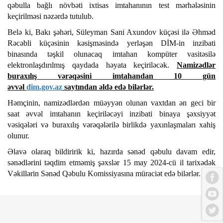
qəbulla bağlı növbəti ixtisas imtahanının test mərhələsinin
keçirilməsi nəzərdə tutulub.
Belə ki, Bakı şəhəri, Süleyman Sani Axundov küçəsi ilə Əhməd
Rəcəbli küçəsinin kəsişməsində yerləşən DİM-in inzibati
binasında təşkil olunacaq imtahan kompüter vasitəsilə
elektronlaşdırılmış qaydada həyata keçiriləcək.
Namizədlər
buraxılış vərəqəsini imtahandan 10 gün
əvvəl
dim.gov.az
saytından əldə edə bilərlər.
Həmçinin, namizədlərdən müəyyən olunan vaxtdan ən geci bir
saat əvvəl imtahanın keçiriləcəyi inzibati binaya şəxsiyyət
vəsiqələri və buraxılış vərəqələrilə birlikdə yaxınlaşmaları xahiş
olunur.
Əlavə olaraq bildiririk ki, hazırda sənəd qəbulu davam edir,
sənədlərini təqdim etməmiş şəxslər 15 may 2024-cü il tarixədək
Vəkillərin Sənəd Qəbulu Komissiyasına müraciət edə bilərlər.