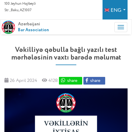
100 Jeyhun Hajibeyli
ENG
Str., Baku, AZ1007
Azerbaijani
Bar Association
Vəkilliyə qəbulla bağlı yazılı test
mərhələsinin vaxtı barədə məlumat
26 April 2024
4128
share
share