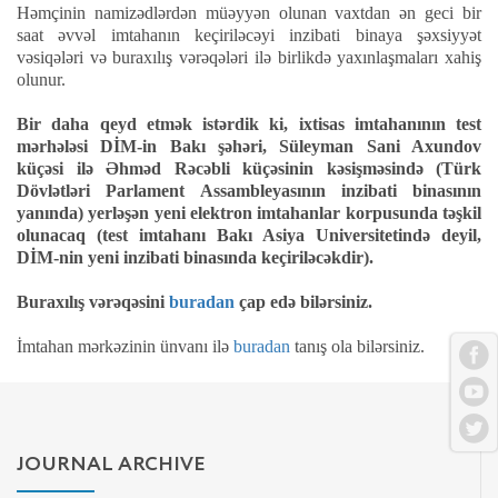
Həmçinin namizədlərdən müəyyən olunan vaxtdan ən geci bir
saat əvvəl imtahanın keçiriləcəyi inzibati binaya şəxsiyyət
vəsiqələri və buraxılış vərəqələri ilə birlikdə yaxınlaşmaları xahiş
olunur.
Bir daha qeyd etmək istərdik ki, ixtisas imtahanının test
mərhələsi DİM-in Bakı şəhəri, Süleyman Sani Axundov
küçəsi ilə Əhməd Rəcəbli küçəsinin kəsişməsində (Türk
Dövlətləri Parlament Assambleyasının inzibati binasının
yanında) yerləşən yeni elektron imtahanlar korpusunda təşkil
olunacaq (test imtahanı Bakı Asiya Universitetində deyil,
DİM-nin yeni inzibati binasında keçiriləcəkdir).
Buraxılış vərəqəsini
buradan
çap edə bilərsiniz.
İmtahan mərkəzinin ünvanı ilə
buradan
tanış ola bilərsiniz.
JOURNAL ARCHIVE