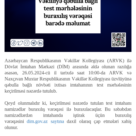
Azərbaycan Respublikasının Vəkillər Kollegiyası (ARVK) ilə
Dövlət İmtahan Mərkəzi (DİM) arasında əldə olunan razılığa
əsasən, 26.05.2024-cü il tarixdə saat 10:00-da ARVK və
Naxçıvan Muxtar Respublikasının Vəkillər Kollegiyası üzvlüyünə
qəbulla bağlı növbəti ixtisas imtahanının test mərhələsinin
keçirilməsi nəzərdə tutulub.
Qeyd olunmalıdır ki, keçirilməsi nəzərdə tutulan test imtahanı
namizədlər buraxılış vərəqəsi ilə buraxılacaqlar. Bu səbəbdən
namizədlərdən imtahanda iştirak üçün buraxılış
vərəqəsini
dim.gov.az saytına
daxil olaraq
çap etmələri xahiş
olunur.