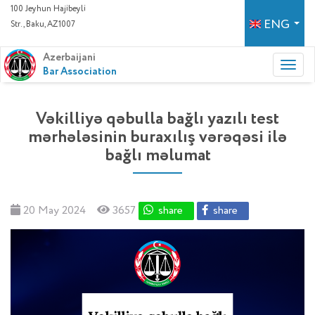
100 Jeyhun Hajibeyli
ENG
Str., Baku, AZ1007
Azerbaijani
Bar Association
Vəkilliyə qəbulla bağlı yazılı test
mərhələsinin buraxılış vərəqəsi ilə
bağlı məlumat
20 May 2024
3657
share
share