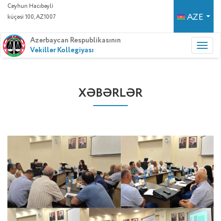
Ceyhun Hacıbəyli
AZE
küçəsi 100, AZ1007
Azərbaycan Respublikasının
Vəkillər Kollegiyası
XƏBƏRLƏR