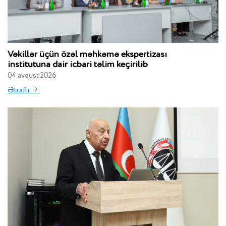
Vəkillər üçün özəl məhkəmə ekspertizası
institutuna dair icbari təlim keçirilib
04 avqust 2026
Ətraflı