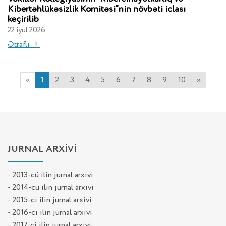
Kibertəhlükəsizlik Komitəsi”nin növbəti iclası
keçirilib
22 iyul 2026
Ətraflı
«
1
2
3
4
5
6
7
8
9
10
»
JURNAL ARXİVİ
- 2013-cü ilin jurnal arxivi
- 2014-cü ilin jurnal arxivi
- 2015-ci ilin jurnal arxivi
- 2016-cı ilin jurnal arxivi
- 2017-ci ilin jurnal arxivi