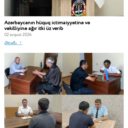
Azərbaycanın hüquq ictimaiyyətinə və
vəkilliyinə ağır itki üz verib
02 avqust 2026
Ətraflı