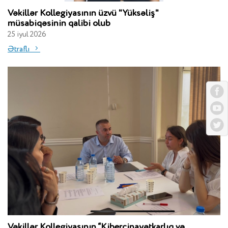
Vəkillər Kollegiyasının üzvü "Yüksəliş"
müsabiqəsinin qalibi olub
25 iyul 2026
Ətraflı
Vəkillər Kollegiyasının “Kibercinayətkarlıq və