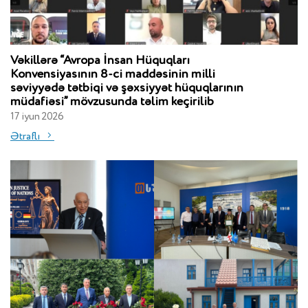
Vəkillərə “Avropa İnsan Hüquqları
Konvensiyasının 8-ci maddəsinin milli
səviyyədə tətbiqi və şəxsiyyət hüquqlarının
müdafiəsi” mövzusunda təlim keçirilib
17 iyun 2026
Ətraflı