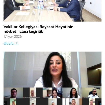
Vəkillər Kollegiyası Rəyasət Heyətinin
növbəti iclası keçirilib
17 iyun 2026
Ətraflı