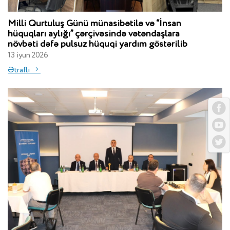
Milli Qurtuluş Günü münasibətilə və “İnsan
hüquqları aylığı” çərçivəsində vətəndaşlara
növbəti dəfə pulsuz hüquqi yardım göstərilib
13 iyun 2026
Ətraflı