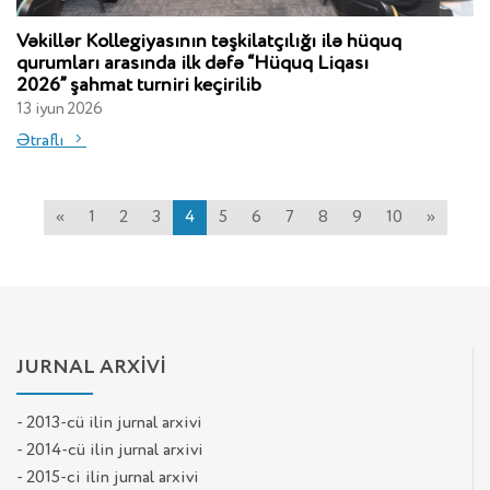
Vəkillər Kollegiyasının təşkilatçılığı ilə hüquq
qurumları arasında ilk dəfə “Hüquq Liqası
2026” şahmat turniri keçirilib
13 iyun 2026
Ətraflı
«
1
2
3
4
5
6
7
8
9
10
»
JURNAL ARXİVİ
- 2013-cü ilin jurnal arxivi
- 2014-cü ilin jurnal arxivi
- 2015-ci ilin jurnal arxivi