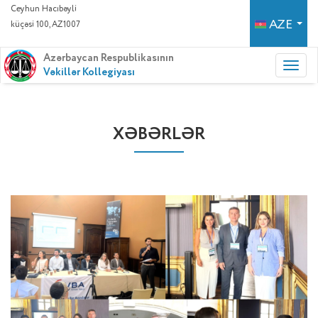
Ceyhun Hacıbəyli
AZE
küçəsi 100, AZ1007
Azərbaycan Respublikasının
Vəkillər Kollegiyası
XƏBƏRLƏR